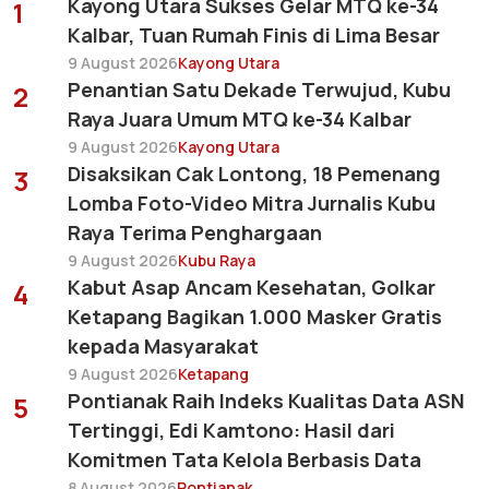
Kayong Utara Sukses Gelar MTQ ke-34
1
Kalbar, Tuan Rumah Finis di Lima Besar
9 August 2026
Kayong Utara
Penantian Satu Dekade Terwujud, Kubu
2
Raya Juara Umum MTQ ke-34 Kalbar
9 August 2026
Kayong Utara
Disaksikan Cak Lontong, 18 Pemenang
3
Lomba Foto-Video Mitra Jurnalis Kubu
Raya Terima Penghargaan
9 August 2026
Kubu Raya
Kabut Asap Ancam Kesehatan, Golkar
4
Ketapang Bagikan 1.000 Masker Gratis
kepada Masyarakat
9 August 2026
Ketapang
Pontianak Raih Indeks Kualitas Data ASN
5
Tertinggi, Edi Kamtono: Hasil dari
Komitmen Tata Kelola Berbasis Data
8 August 2026
Pontianak