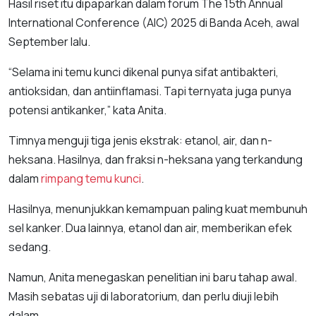
Hasil riset itu dipaparkan dalam forum The 15th Annual
International Conference (AIC) 2025 di Banda Aceh, awal
September lalu.
“Selama ini temu kunci dikenal punya sifat antibakteri,
antioksidan, dan antiinflamasi. Tapi ternyata juga punya
potensi antikanker,” kata Anita.
Timnya menguji tiga jenis ekstrak: etanol, air, dan n-
heksana. Hasilnya, dan fraksi n-heksana yang terkandung
dalam
rimpang temu kunci
.
Hasilnya, menunjukkan kemampuan paling kuat membunuh
sel kanker. Dua lainnya, etanol dan air, memberikan efek
sedang.
Namun, Anita menegaskan penelitian ini baru tahap awal.
Masih sebatas uji di laboratorium, dan perlu diuji lebih
dalam.