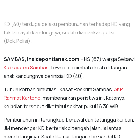
KD (40) terduga pelaku pembunuhan terhadap HD yang
tak lain ayah kandungnya, sudah diamankan polisi.
(Dok.Polisi).
SAMBAS, insidepontianak.com
– HS (67) warga Sebawi,
Kabupaten Sambas
, tewas bersimbah darah di tangan
anak kandungnya berinisial KD (40).
Tubuh korban dimutilasi. Kasat Reskrim Sambas,
AKP
Rahmat Kartono
, membenarkan peristiwa ini. Katanya,
kejadian tersebut diketahui sekitar pukul 16.30 WIB.
Pembunuhan ini terungkap berawal dari tetangga korban,
JM mendengar KD berteriak di tengah jalan. Ia lantas
mendatanginya. Saat ditemui, tangan dan sandal KD