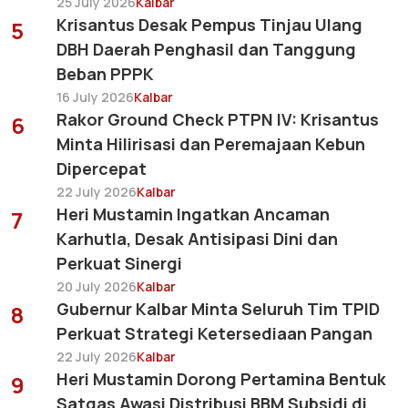
25 July 2026
Kalbar
Krisantus Desak Pempus Tinjau Ulang
5
DBH Daerah Penghasil dan Tanggung
Beban PPPK
16 July 2026
Kalbar
Rakor Ground Check PTPN IV: Krisantus
6
Minta Hilirisasi dan Peremajaan Kebun
Dipercepat
22 July 2026
Kalbar
Heri Mustamin Ingatkan Ancaman
7
Karhutla, Desak Antisipasi Dini dan
Perkuat Sinergi
20 July 2026
Kalbar
Gubernur Kalbar Minta Seluruh Tim TPID
8
Perkuat Strategi Ketersediaan Pangan
22 July 2026
Kalbar
Heri Mustamin Dorong Pertamina Bentuk
9
Satgas Awasi Distribusi BBM Subsidi di