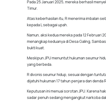
Pada 25 Januari 2025, mereka berhasil menye
Timur.
Atas keberhasilan itu, R menerima imbalan seb
kepada L sebagai upah.
Namun, aksi kedua mereka pada 12 Februari 20
menangkap keduanya di Desa Galing, Sambas, 
bukti kuat.
Meskipun JPU menuntut hukuman seumur hidup
yang berbeda.
R divonis seumur hidup, sesuai dengan tuntut
dijatuhi hukuman 17 tahun penjara dan denda 
Keputusan ini menuai sorotan JPU. Karena haki
sadar penuh sedang mengangkut narkoba dal