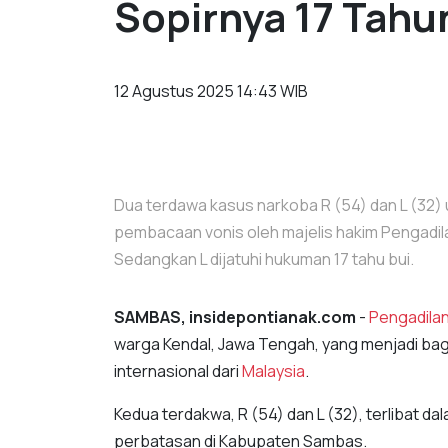
Sopirnya 17 Tahu
12 Agustus 2025 14:43 WIB
Dua terdawa kasus narkoba R (54) dan L (32)
pembacaan vonis oleh majelis hakim Pengadil
Sedangkan L dijatuhi hukuman 17 tahu bui.
SAMBAS, insidepontianak.com
-
Pengadila
warga Kendal, Jawa Tengah, yang menjadi bagi
internasional dari
Malaysia
.
Kedua terdakwa, R (54) dan L (32), terlibat da
perbatasan di Kabupaten Sambas.