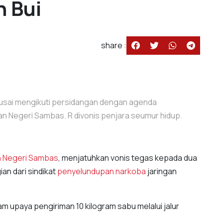
n Bui
share :
 usai mengikuti persidangan dengan agenda
an Negeri Sambas. R divonis penjara seumur hidup.
n Negeri Sambas
, menjatuhkan vonis tegas kepada dua
an dari sindikat
penyelundupan narkoba
jaringan
lam upaya pengiriman 10 kilogram sabu melalui jalur