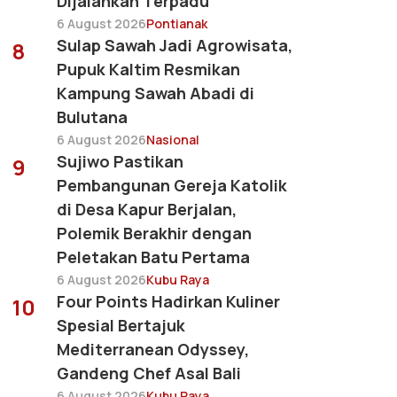
Dijalankan Terpadu
6 August 2026
Pontianak
Sulap Sawah Jadi Agrowisata,
8
Pupuk Kaltim Resmikan
Kampung Sawah Abadi di
Bulutana
6 August 2026
Nasional
Sujiwo Pastikan
9
Pembangunan Gereja Katolik
di Desa Kapur Berjalan,
Polemik Berakhir dengan
Peletakan Batu Pertama
6 August 2026
Kubu Raya
Four Points Hadirkan Kuliner
10
Spesial Bertajuk
Mediterranean Odyssey,
Gandeng Chef Asal Bali
6 August 2026
Kubu Raya