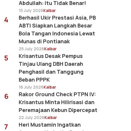
Abdullah: Itu Tidak Benar!
15 July 2026
Kalbar
Berhasil Ukir Prestasi Asia, PB
4
ABTI Siapkan Langkah Besar
Bola Tangan Indonesia Lewat
Munas di Pontianak
25 July 2026
Kalbar
Krisantus Desak Pempus
5
Tinjau Ulang DBH Daerah
Penghasil dan Tanggung
Beban PPPK
16 July 2026
Kalbar
Rakor Ground Check PTPN IV:
6
Krisantus Minta Hilirisasi dan
Peremajaan Kebun Dipercepat
22 July 2026
Kalbar
Heri Mustamin Ingatkan
7