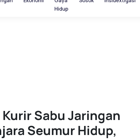
ungan
Ekonomi
Gaya
Sosok
Insidextigasi
Hidup
Kurir Sabu Jaringan
njara Seumur Hidup,