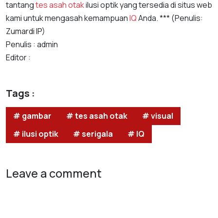
tantang
tes asah otak
ilusi optik yang tersedia di situs web
kami untuk mengasah kemampuan
IQ
Anda. *** (Penulis:
Zumardi IP)
Penulis : admin
Editor :
Tags :
# gambar
# tes asah otak
# visual
# ilusi optik
# serigala
# IQ
Leave a comment