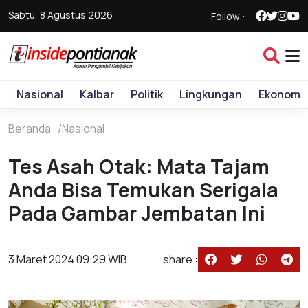
Sabtu, 8 Agustus 2026
Follow :
Nasional
Kalbar
Politik
Lingkungan
Ekonomi
Beranda
Nasional
Tes Asah Otak: Mata Tajam
Anda Bisa Temukan Serigala
Pada Gambar Jembatan Ini
3 Maret 2024 09:29 WIB
share :