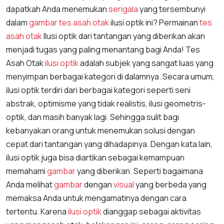
dapatkah Anda menemukan
serigala
yang tersembunyi
dalam
gambar
tes asah otak
ilusi optik ini? Permainan
tes
asah otak
Ilusi optik dari tantangan yang diberikan akan
menjadi tugas yang paling menantang bagi Anda! Tes
Asah Otak
ilusi optik
adalah subjek yang sangat luas yang
menyimpan berbagai kategori di dalamnya. Secara umum,
ilusi optik terdiri dari berbagai kategori seperti seni
abstrak, optimisme yang tidak realistis, ilusi geometris-
optik, dan masih banyak lagi. Sehingga sulit bagi
kebanyakan orang untuk menemukan solusi dengan
cepat dari tantangan yang dihadapinya. Dengan kata lain,
ilusi optik juga bisa diartikan sebagai kemampuan
memahami
gambar
yang diberikan. Seperti bagaimana
Anda melihat
gambar
dengan
visual
yang berbeda yang
memaksa Anda untuk mengamatinya dengan cara
tertentu. Karena
ilusi optik
dianggap sebagai aktivitas