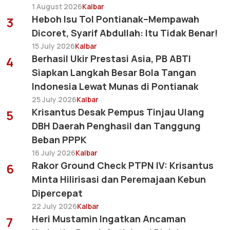
1 August 2026
Kalbar
Heboh Isu Tol Pontianak–Mempawah
3
Dicoret, Syarif Abdullah: Itu Tidak Benar!
15 July 2026
Kalbar
Berhasil Ukir Prestasi Asia, PB ABTI
4
Siapkan Langkah Besar Bola Tangan
Indonesia Lewat Munas di Pontianak
25 July 2026
Kalbar
Krisantus Desak Pempus Tinjau Ulang
5
DBH Daerah Penghasil dan Tanggung
Beban PPPK
16 July 2026
Kalbar
Rakor Ground Check PTPN IV: Krisantus
6
Minta Hilirisasi dan Peremajaan Kebun
Dipercepat
22 July 2026
Kalbar
Heri Mustamin Ingatkan Ancaman
7