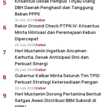
Krisantus Desak Pempus Tinjau Ulang
5
DBH Daerah Penghasil dan Tanggung
Beban PPPK
16 July 2026
Kalbar
Rakor Ground Check PTPN IV: Krisantus
6
Minta Hilirisasi dan Peremajaan Kebun
Dipercepat
22 July 2026
Kalbar
Heri Mustamin Ingatkan Ancaman
7
Karhutla, Desak Antisipasi Dini dan
Perkuat Sinergi
20 July 2026
Kalbar
Gubernur Kalbar Minta Seluruh Tim TPID
8
Perkuat Strategi Ketersediaan Pangan
22 July 2026
Kalbar
Heri Mustamin Dorong Pertamina Bentuk
9
Satgas Awasi Distribusi BBM Subsidi di
SPBU