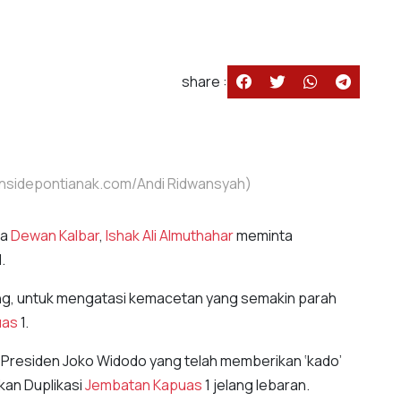
share :
 (Insidepontianak.com/Andi Ridwansyah)
ta
Dewan Kalbar
,
Ishak Ali Almuthahar
meminta
.
nting, untuk mengatasi kemacetan yang semakin parah
uas
1.
da Presiden Joko Widodo yang telah memberikan ‘kado’
an Duplikasi
Jembatan Kapuas
1 jelang lebaran.