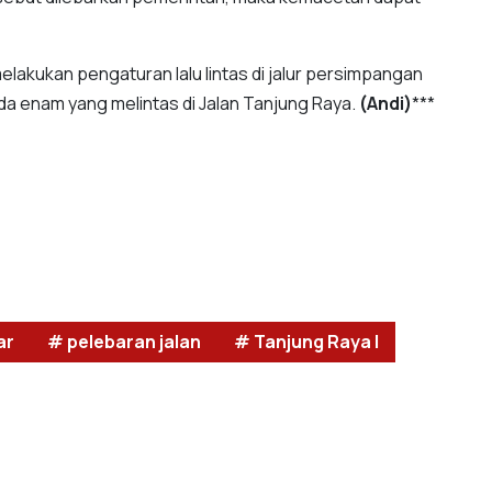
melakukan pengaturan lalu lintas di jalur persimpangan
da enam yang melintas di Jalan Tanjung Raya.
(Andi)
***
ar
# pelebaran jalan
# Tanjung Raya I