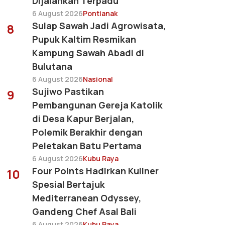
Dijalankan Terpadu
6 August 2026
Pontianak
Sulap Sawah Jadi Agrowisata,
8
Pupuk Kaltim Resmikan
Kampung Sawah Abadi di
Bulutana
6 August 2026
Nasional
Sujiwo Pastikan
9
Pembangunan Gereja Katolik
di Desa Kapur Berjalan,
Polemik Berakhir dengan
Peletakan Batu Pertama
6 August 2026
Kubu Raya
Four Points Hadirkan Kuliner
10
Spesial Bertajuk
Mediterranean Odyssey,
Gandeng Chef Asal Bali
6 August 2026
Kubu Raya