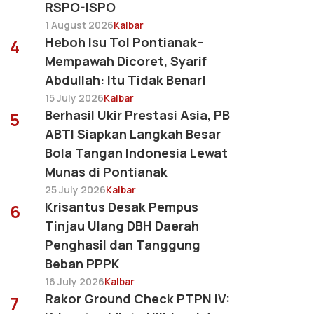
RSPO-ISPO
1 August 2026
Kalbar
Heboh Isu Tol Pontianak–
4
Mempawah Dicoret, Syarif
Abdullah: Itu Tidak Benar!
15 July 2026
Kalbar
Berhasil Ukir Prestasi Asia, PB
5
ABTI Siapkan Langkah Besar
Bola Tangan Indonesia Lewat
Munas di Pontianak
25 July 2026
Kalbar
Krisantus Desak Pempus
6
Tinjau Ulang DBH Daerah
Penghasil dan Tanggung
Beban PPPK
16 July 2026
Kalbar
Rakor Ground Check PTPN IV:
7