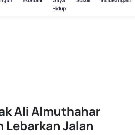
ungan
Ekonomi
Gaya
Sosok
Insidextigasi
Hidup
ak Ali Almuthahar
 Lebarkan Jalan