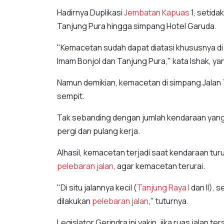
Hadirnya Duplikasi
Jembatan Kapuas
1, setida
Tanjung Pura hingga simpang Hotel Garuda.
"Kemacetan sudah dapat diatasi khususnya di
Imam Bonjol dan Tanjung Pura," kata Ishak, yan
Namun demikian, kemacetan di simpang Jalan
sempit.
Tak sebanding dengan jumlah kendaraan yang 
pergi dan pulang kerja.
Alhasil, kemacetan terjadi saat kendaraan tur
pelebaran jalan
, agar kemacetan terurai.
"Di situ jalannya kecil (
Tanjung Raya I
dan II), 
dilakukan
pelebaran jalan
," tuturnya.
Legislator Gerindra ini yakin, jika ruas jalan