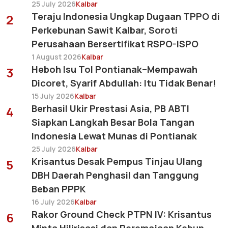
25 July 2026
Kalbar
Teraju Indonesia Ungkap Dugaan TPPO di
2
Perkebunan Sawit Kalbar, Soroti
Perusahaan Bersertifikat RSPO-ISPO
1 August 2026
Kalbar
Heboh Isu Tol Pontianak–Mempawah
3
Dicoret, Syarif Abdullah: Itu Tidak Benar!
15 July 2026
Kalbar
Berhasil Ukir Prestasi Asia, PB ABTI
4
Siapkan Langkah Besar Bola Tangan
Indonesia Lewat Munas di Pontianak
25 July 2026
Kalbar
Krisantus Desak Pempus Tinjau Ulang
5
DBH Daerah Penghasil dan Tanggung
Beban PPPK
16 July 2026
Kalbar
Rakor Ground Check PTPN IV: Krisantus
6