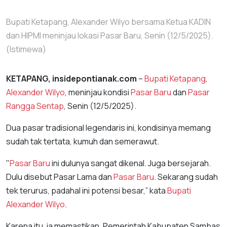
Bupati Ketapang, Alexander Wilyo bersama Ketua KADIN
dan HIPMI meninjau lokasi Pasar Baru, Senin (12/5/2025).
(Istimewa)
KETAPANG, insidepontianak.com
–
Bupati Ketapang
,
Alexander Wilyo
, meninjau kondisi
Pasar Baru
dan
Pasar
Rangga Sentap
, Senin (12/5/2025).
Dua pasar tradisional legendaris ini, kondisinya memang
sudah tak tertata, kumuh dan semerawut.
"
Pasar Baru
ini dulunya sangat dikenal. Juga bersejarah.
Dulu disebut Pasar Lama dan
Pasar Baru
. Sekarang sudah
tek terurus, padahal ini potensi besar,” kata
Bupati
Alexander Wilyo
.
Karena itu, ia memastikan, Pemerintah Kabupaten Sambas