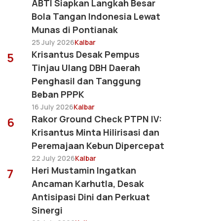
ABTI Siapkan Langkah Besar
Bola Tangan Indonesia Lewat
Munas di Pontianak
25 July 2026
Kalbar
Krisantus Desak Pempus
5
Tinjau Ulang DBH Daerah
Penghasil dan Tanggung
Beban PPPK
16 July 2026
Kalbar
Rakor Ground Check PTPN IV:
6
Krisantus Minta Hilirisasi dan
Peremajaan Kebun Dipercepat
22 July 2026
Kalbar
Heri Mustamin Ingatkan
7
Ancaman Karhutla, Desak
Antisipasi Dini dan Perkuat
Sinergi