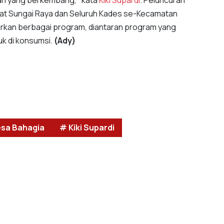
san yang berkembang," kata
Kiki Supardi
. Peluncuran
mat Sungai Raya dan Seluruh Kades se-Kecamatan
curkan berbagai program, diantaran program yang
k di konsumsi.
(Ady)
sa Bahagia
# Kiki Supardi