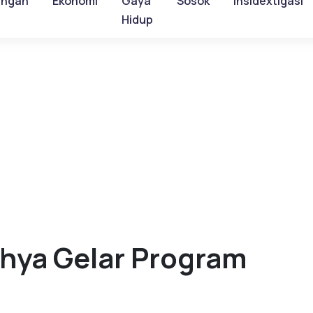
ungan
Ekonomi
Gaya
Sosok
Insidextigasi
Hidup
hya Gelar Program