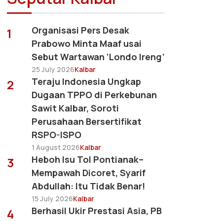
Organisasi Pers Desak
1
Prabowo Minta Maaf usai
Sebut Wartawan ‘Londo Ireng’
25 July 2026
Kalbar
Teraju Indonesia Ungkap
2
Dugaan TPPO di Perkebunan
Sawit Kalbar, Soroti
Perusahaan Bersertifikat
RSPO-ISPO
1 August 2026
Kalbar
Heboh Isu Tol Pontianak–
3
Mempawah Dicoret, Syarif
Abdullah: Itu Tidak Benar!
15 July 2026
Kalbar
Berhasil Ukir Prestasi Asia, PB
4