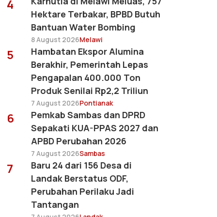
Karhutla di Melawi Meluas, 757
4
Hektare Terbakar, BPBD Butuh
Bantuan Water Bombing
8 August 2026
Melawi
Hambatan Ekspor Alumina
5
Berakhir, Pemerintah Lepas
Pengapalan 400.000 Ton
Produk Senilai Rp2,2 Triliun
7 August 2026
Pontianak
Pemkab Sambas dan DPRD
6
Sepakati KUA-PPAS 2027 dan
APBD Perubahan 2026
7 August 2026
Sambas
Baru 24 dari 156 Desa di
7
Landak Berstatus ODF,
Perubahan Perilaku Jadi
Tantangan
7 August 2026
Landak