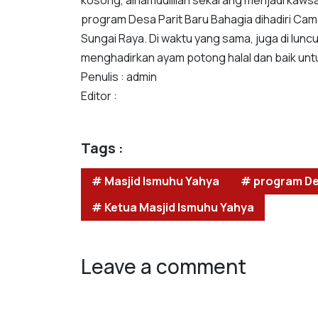
kosong, alhamdulillah sekarang menjadi kaw
program Desa Parit Baru Bahagia dihadiri Ca
Sungai Raya. Di waktu yang sama, juga di lun
menghadirkan ayam potong halal dan baik untu
Penulis : admin
Editor :
Tags :
# Masjid Ismuhu Yahya
# program De
# Ketua Masjid Ismuhu Yahya
Leave a comment