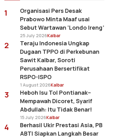
Organisasi Pers Desak
1
Prabowo Minta Maaf usai
Sebut Wartawan ‘Londo Ireng’
25 July 2026
Kalbar
Teraju Indonesia Ungkap
2
Dugaan TPPO di Perkebunan
Sawit Kalbar, Soroti
Perusahaan Bersertifikat
RSPO-ISPO
1 August 2026
Kalbar
Heboh Isu Tol Pontianak–
3
Mempawah Dicoret, Syarif
Abdullah: Itu Tidak Benar!
15 July 2026
Kalbar
Berhasil Ukir Prestasi Asia, PB
4
ABTI Siapkan Langkah Besar