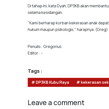
Di tahap ini, kata Dyah, DP3KB akan membant
selama kesidangan.
"Kami berharap korban kekerasan anak dapat
hukum maupun psikologis," harapnya. (Greg)
Penulis : Gregorius
Editor : -
Tags :
# DP3KB Kubu Raya
# kekerasan sek
Leave a comment