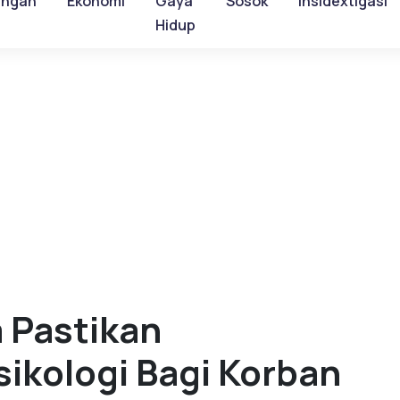
ungan
Ekonomi
Gaya
Sosok
Insidextigasi
Hidup
 Pastikan
ikologi Bagi Korban