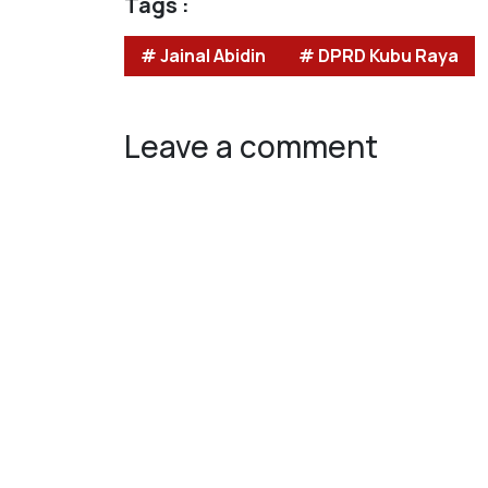
Tags :
# Jainal Abidin
# DPRD Kubu Raya
Leave a comment