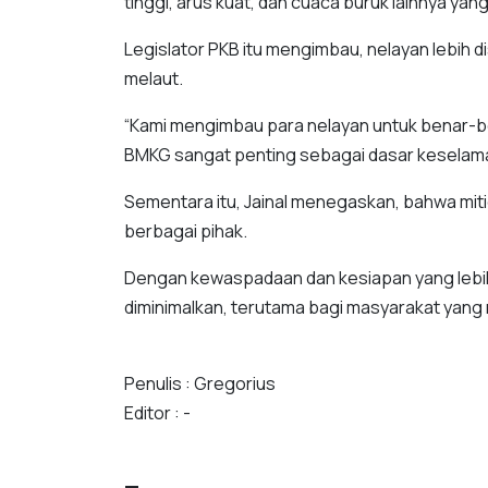
tinggi, arus kuat, dan cuaca buruk lainnya y
Legislator PKB itu mengimbau, nelayan lebih
melaut.
“Kami mengimbau para nelayan untuk benar-be
BMKG sangat penting sebagai dasar keselamat
Sementara itu, Jainal menegaskan, bahwa miti
berbagai pihak.
Dengan kewaspadaan dan kesiapan yang lebih 
diminimalkan, terutama bagi masyarakat yang 
Penulis : Gregorius
Editor : -