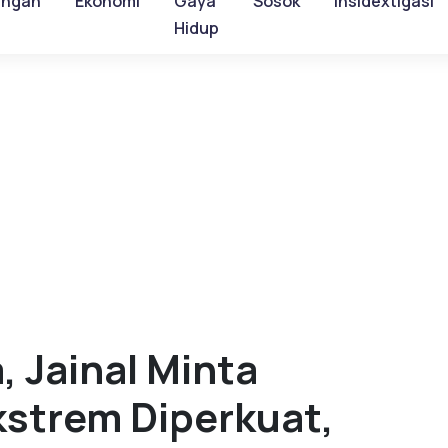
ungan
Ekonomi
Gaya
Sosok
Insidextigasi
Hidup
 Jainal Minta
kstrem Diperkuat,