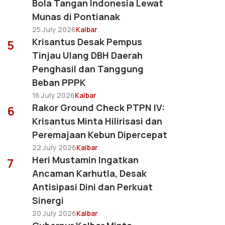
Bola Tangan Indonesia Lewat
Munas di Pontianak
25 July 2026
Kalbar
Krisantus Desak Pempus
5
Tinjau Ulang DBH Daerah
Penghasil dan Tanggung
Beban PPPK
16 July 2026
Kalbar
Rakor Ground Check PTPN IV:
6
Krisantus Minta Hilirisasi dan
Peremajaan Kebun Dipercepat
22 July 2026
Kalbar
Heri Mustamin Ingatkan
7
Ancaman Karhutla, Desak
Antisipasi Dini dan Perkuat
Sinergi
20 July 2026
Kalbar