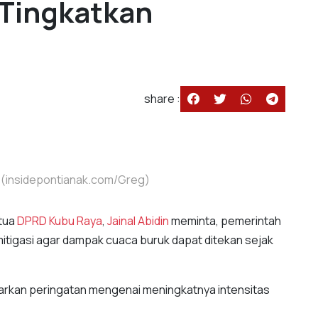
 Tingkatkan
share :
a. (insidepontianak.com/Greg)
etua
DPRD Kubu Raya
,
Jainal Abidin
meminta, pemerintah
tigasi agar dampak cuaca buruk dapat ditekan sejak
arkan peringatan mengenai meningkatnya intensitas