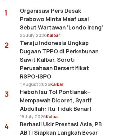
Organisasi Pers Desak
1
Prabowo Minta Maaf usai
Sebut Wartawan ‘Londo Ireng’
25 July 2026
Kalbar
Teraju Indonesia Ungkap
2
Dugaan TPPO di Perkebunan
Sawit Kalbar, Soroti
Perusahaan Bersertifikat
RSPO-ISPO
1 August 2026
Kalbar
Heboh Isu Tol Pontianak–
3
Mempawah Dicoret, Syarif
Abdullah: Itu Tidak Benar!
15 July 2026
Kalbar
Berhasil Ukir Prestasi Asia, PB
4
ABTI Siapkan Langkah Besar