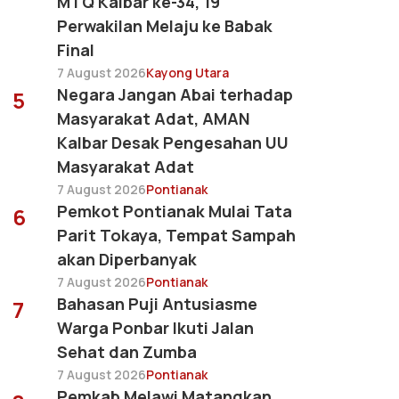
MTQ Kalbar ke-34, 19
Perwakilan Melaju ke Babak
Final
7 August 2026
Kayong Utara
Negara Jangan Abai terhadap
5
Masyarakat Adat, AMAN
Kalbar Desak Pengesahan UU
Masyarakat Adat
7 August 2026
Pontianak
Pemkot Pontianak Mulai Tata
6
Parit Tokaya, Tempat Sampah
akan Diperbanyak
7 August 2026
Pontianak
Bahasan Puji Antusiasme
7
Warga Ponbar Ikuti Jalan
Sehat dan Zumba
7 August 2026
Pontianak
Pemkab Melawi Matangkan