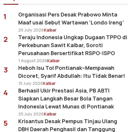
Organisasi Pers Desak Prabowo Minta
1
Maaf usai Sebut Wartawan ‘Londo Ireng’
25 July 2026
Kalbar
Teraju Indonesia Ungkap Dugaan TPPO di
2
Perkebunan Sawit Kalbar, Soroti
Perusahaan Bersertifikat RSPO-ISPO
1 August 2026
Kalbar
Heboh Isu Tol Pontianak–Mempawah
3
Dicoret, Syarif Abdullah: Itu Tidak Benar!
15 July 2026
Kalbar
Berhasil Ukir Prestasi Asia, PB ABTI
4
Siapkan Langkah Besar Bola Tangan
Indonesia Lewat Munas di Pontianak
25 July 2026
Kalbar
Krisantus Desak Pempus Tinjau Ulang
5
DBH Daerah Penghasil dan Tanggung