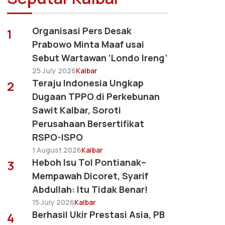
Organisasi Pers Desak
1
Prabowo Minta Maaf usai
Sebut Wartawan ‘Londo Ireng’
25 July 2026
Kalbar
Teraju Indonesia Ungkap
2
Dugaan TPPO di Perkebunan
Sawit Kalbar, Soroti
Perusahaan Bersertifikat
RSPO-ISPO
1 August 2026
Kalbar
Heboh Isu Tol Pontianak–
3
Mempawah Dicoret, Syarif
Abdullah: Itu Tidak Benar!
15 July 2026
Kalbar
Berhasil Ukir Prestasi Asia, PB
4