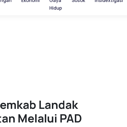
ungan
Ekonomi
Gaya
Sosok
Insidextigasi
Hidup
Pemkab Landak
an Melalui PAD