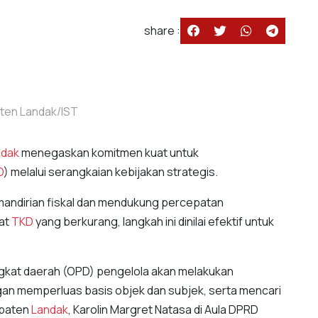
share :
aten Landak/IST
ndak
menegaskan komitmen kuat untuk
D
) melalui serangkaian kebijakan strategis.
mandirian fiskal dan mendukung percepatan
at
TKD
yang berkurang, langkah ini dinilai efektif untuk
angkat daerah (OPD) pengelola akan melakukan
ngan memperluas basis objek dan subjek, serta mencari
upaten
Landak
, Karolin Margret Natasa di Aula DPRD