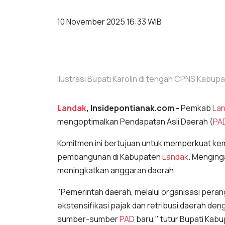
10 November 2025 16:33 WIB
Ilustrasi Bupati Karolin di tengah CPNS Kabup
Landak
, Insidepontianak.com -
Pemkab
La
mengoptimalkan Pendapatan Asli Daerah (
PA
Komitmen ini bertujuan untuk memperkuat ke
pembangunan di Kabupaten
Landak
. Menging
meningkatkan anggaran daerah.
"​Pemerintah daerah, melalui organisasi per
ekstensifikasi pajak dan retribusi daerah de
sumber-sumber
PAD
baru," tutur Bupati Kab