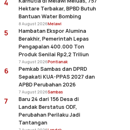
Karhutla di Melawi Meluas, 757
4
Hektare Terbakar, BPBD Butuh
Bantuan Water Bombing
8 August 2026
Melawi
Hambatan Ekspor Alumina
5
Berakhir, Pemerintah Lepas
Pengapalan 400.000 Ton
Produk Senilai Rp2,2 Triliun
7 August 2026
Pontianak
Pemkab Sambas dan DPRD
6
Sepakati KUA-PPAS 2027 dan
APBD Perubahan 2026
7 August 2026
Sambas
Baru 24 dari 156 Desa di
7
Landak Berstatus ODF,
Perubahan Perilaku Jadi
Tantangan
7 August 2026
Landak