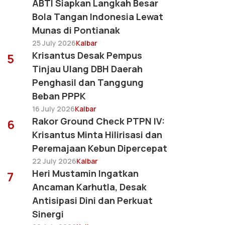
ABTI Siapkan Langkah Besar
Bola Tangan Indonesia Lewat
Munas di Pontianak
25 July 2026
Kalbar
Krisantus Desak Pempus
5
Tinjau Ulang DBH Daerah
Penghasil dan Tanggung
Beban PPPK
16 July 2026
Kalbar
Rakor Ground Check PTPN IV:
6
Krisantus Minta Hilirisasi dan
Peremajaan Kebun Dipercepat
22 July 2026
Kalbar
Heri Mustamin Ingatkan
7
Ancaman Karhutla, Desak
Antisipasi Dini dan Perkuat
Sinergi