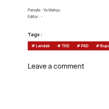
Penulis : Ya Wahyu
Editor : -
Tags :
# Landak
# TKD
# PAD
# Bupa
Leave a comment