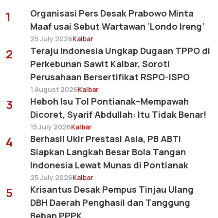
Organisasi Pers Desak Prabowo Minta
1
Maaf usai Sebut Wartawan ‘Londo Ireng’
25 July 2026
Kalbar
Teraju Indonesia Ungkap Dugaan TPPO di
2
Perkebunan Sawit Kalbar, Soroti
Perusahaan Bersertifikat RSPO-ISPO
1 August 2026
Kalbar
Heboh Isu Tol Pontianak–Mempawah
3
Dicoret, Syarif Abdullah: Itu Tidak Benar!
15 July 2026
Kalbar
Berhasil Ukir Prestasi Asia, PB ABTI
4
Siapkan Langkah Besar Bola Tangan
Indonesia Lewat Munas di Pontianak
25 July 2026
Kalbar
Krisantus Desak Pempus Tinjau Ulang
5
DBH Daerah Penghasil dan Tanggung
Beban PPPK