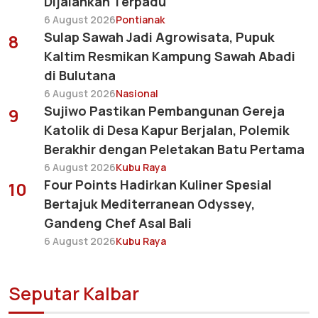
Dijalankan Terpadu
6 August 2026
Pontianak
Sulap Sawah Jadi Agrowisata, Pupuk
8
Kaltim Resmikan Kampung Sawah Abadi
di Bulutana
6 August 2026
Nasional
Sujiwo Pastikan Pembangunan Gereja
9
Katolik di Desa Kapur Berjalan, Polemik
Berakhir dengan Peletakan Batu Pertama
6 August 2026
Kubu Raya
Four Points Hadirkan Kuliner Spesial
10
Bertajuk Mediterranean Odyssey,
Gandeng Chef Asal Bali
6 August 2026
Kubu Raya
Seputar Kalbar