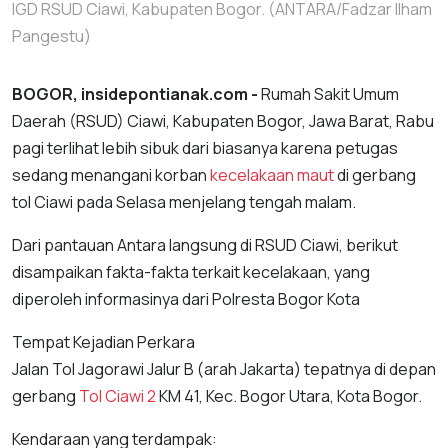
IGD RSUD Ciawi, Kabupaten Bogor. (ANTARA/Fadzar Ilham
Pangestu)
BOGOR, insidepontianak.com -
Rumah Sakit Umum
Daerah (RSUD) Ciawi, Kabupaten Bogor, Jawa Barat, Rabu
pagi terlihat lebih sibuk dari biasanya karena petugas
sedang menangani korban
kecelakaan maut
di gerbang
tol Ciawi pada Selasa menjelang tengah malam.
Dari pantauan Antara langsung di RSUD Ciawi, berikut
disampaikan fakta-fakta terkait kecelakaan, yang
diperoleh informasinya dari Polresta Bogor Kota
Tempat Kejadian Perkara
Jalan Tol Jagorawi Jalur B (arah Jakarta) tepatnya di depan
gerbang
Tol Ciawi 2
KM 41, Kec. Bogor Utara, Kota Bogor.
Kendaraan yang terdampak: