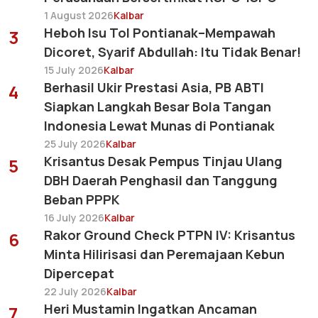
1 August 2026
Kalbar
Heboh Isu Tol Pontianak–Mempawah
3
Dicoret, Syarif Abdullah: Itu Tidak Benar!
15 July 2026
Kalbar
Berhasil Ukir Prestasi Asia, PB ABTI
4
Siapkan Langkah Besar Bola Tangan
Indonesia Lewat Munas di Pontianak
25 July 2026
Kalbar
Krisantus Desak Pempus Tinjau Ulang
5
DBH Daerah Penghasil dan Tanggung
Beban PPPK
16 July 2026
Kalbar
Rakor Ground Check PTPN IV: Krisantus
6
Minta Hilirisasi dan Peremajaan Kebun
Dipercepat
22 July 2026
Kalbar
Heri Mustamin Ingatkan Ancaman
7