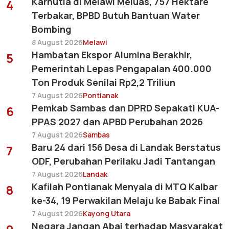
Karhutla di Melawi Meluas, 757 Hektare
4
Terbakar, BPBD Butuh Bantuan Water
Bombing
8 August 2026
Melawi
Hambatan Ekspor Alumina Berakhir,
5
Pemerintah Lepas Pengapalan 400.000
Ton Produk Senilai Rp2,2 Triliun
7 August 2026
Pontianak
Pemkab Sambas dan DPRD Sepakati KUA-
6
PPAS 2027 dan APBD Perubahan 2026
7 August 2026
Sambas
Baru 24 dari 156 Desa di Landak Berstatus
7
ODF, Perubahan Perilaku Jadi Tantangan
7 August 2026
Landak
Kafilah Pontianak Menyala di MTQ Kalbar
8
ke-34, 19 Perwakilan Melaju ke Babak Final
7 August 2026
Kayong Utara
Negara Jangan Abai terhadap Masyarakat