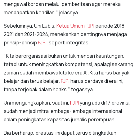
mengawal korban melalui pemberitaan agar mereka
mendapatkan keadilan," jelasnya.
Sebelumnya, Uni Lubis,
Ketua Umum
FJPI
periode 2018-
2021 dan 2021-2024, menekankan pentingnya menjaga
prinsip-prinsip
FJPI
, seperti integritas.
"Kita berorganisasi bukan untuk mencari keuntungan,
tetapi untuk meningkatkan kompetensi, apalagi sekarang
zaman sudah membawa kita ke era AI. Kita harus banyak
belajar dan terus belajar.
FJPI
harus berdaya di era ini,
tanpa terjebak dalam hoaks," tegasnya.
Uni mengungkapkan, saat ini,
FJPI
yang ada di 17 provinsi,
sudah menjadi mitra lembaga-lembaga internasional
dalam peningkatan kapasitas jurnalis perempuan.
Dia berharap, prestasi ini dapat terus ditingkatkan