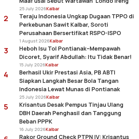
Maaf usai Sebut Wartawan ‘Londo Ireng’
25 July 2026
Kalbar
Teraju Indonesia Ungkap Dugaan TPPO di
2
Perkebunan Sawit Kalbar, Soroti
Perusahaan Bersertifikat RSPO-ISPO
1 August 2026
Kalbar
Heboh Isu Tol Pontianak–Mempawah
3
Dicoret, Syarif Abdullah: Itu Tidak Benar!
15 July 2026
Kalbar
Berhasil Ukir Prestasi Asia, PB ABTI
4
Siapkan Langkah Besar Bola Tangan
Indonesia Lewat Munas di Pontianak
25 July 2026
Kalbar
Krisantus Desak Pempus Tinjau Ulang
5
DBH Daerah Penghasil dan Tanggung
Beban PPPK
16 July 2026
Kalbar
Rakor Ground Check PTPN IV: Krisantus
6