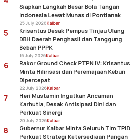
4
Siapkan Langkah Besar Bola Tangan
Indonesia Lewat Munas di Pontianak
25 July 2026
Kalbar
Krisantus Desak Pempus Tinjau Ulang
5
DBH Daerah Penghasil dan Tanggung
Beban PPPK
16 July 2026
Kalbar
Rakor Ground Check PTPN IV: Krisantus
6
Minta Hilirisasi dan Peremajaan Kebun
Dipercepat
22 July 2026
Kalbar
Heri Mustamin Ingatkan Ancaman
7
Karhutla, Desak Antisipasi Dini dan
Perkuat Sinergi
20 July 2026
Kalbar
Gubernur Kalbar Minta Seluruh Tim TPID
8
Perkuat Strategi Ketersediaan Pangan