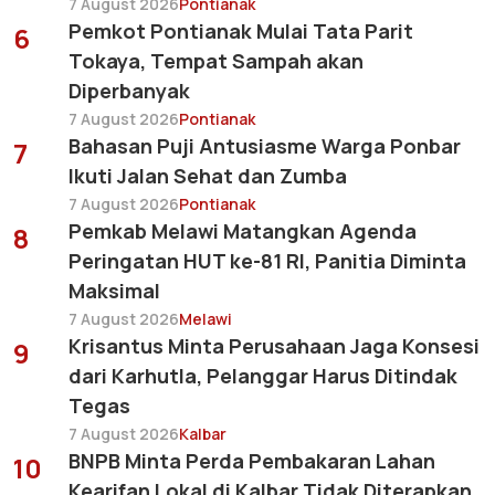
7 August 2026
Pontianak
Pemkot Pontianak Mulai Tata Parit
6
Tokaya, Tempat Sampah akan
Diperbanyak
7 August 2026
Pontianak
Bahasan Puji Antusiasme Warga Ponbar
7
Ikuti Jalan Sehat dan Zumba
7 August 2026
Pontianak
Pemkab Melawi Matangkan Agenda
8
Peringatan HUT ke-81 RI, Panitia Diminta
Maksimal
7 August 2026
Melawi
Krisantus Minta Perusahaan Jaga Konsesi
9
dari Karhutla, Pelanggar Harus Ditindak
Tegas
7 August 2026
Kalbar
BNPB Minta Perda Pembakaran Lahan
10
Kearifan Lokal di Kalbar Tidak Diterapkan