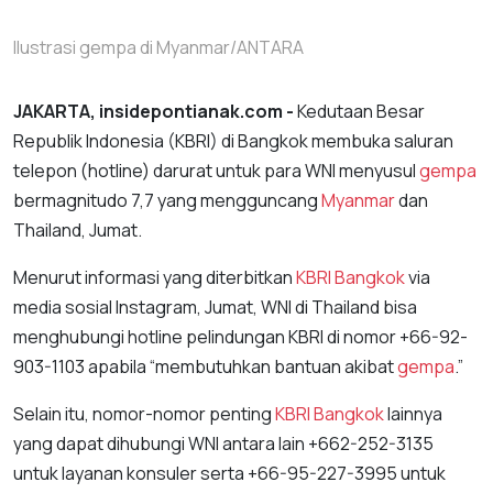
Ilustrasi gempa di Myanmar/ANTARA
JAKARTA, insidepontianak.com -
Kedutaan Besar
Republik Indonesia (KBRI) di Bangkok membuka saluran
telepon (hotline) darurat untuk para WNI menyusul
gempa
bermagnitudo 7,7 yang mengguncang
Myanmar
dan
Thailand, Jumat.
Menurut informasi yang diterbitkan
KBRI Bangkok
via
media sosial Instagram, Jumat, WNI di Thailand bisa
menghubungi hotline pelindungan KBRI di nomor +66-92-
903-1103 apabila “membutuhkan bantuan akibat
gempa
.”
Selain itu, nomor-nomor penting
KBRI Bangkok
lainnya
yang dapat dihubungi WNI antara lain +662-252-3135
untuk layanan konsuler serta +66-95-227-3995 untuk