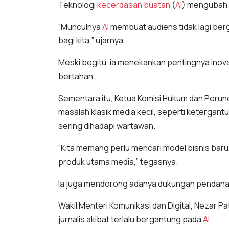
Teknologi
kecerdasan buatan
(
AI
) mengubah 
“Munculnya
AI
membuat audiens tidak lagi ber
bagi kita,” ujarnya.
Meski begitu, ia menekankan pentingnya inova
bertahan.
Sementara itu, Ketua Komisi Hukum dan Peru
masalah klasik media kecil, seperti ketergan
sering dihadapi wartawan.
“Kita memang perlu mencari model bisnis baru,
produk utama media,” tegasnya.
Ia juga mendorong adanya dukungan pendanaan
Wakil Menteri Komunikasi dan Digital, Nezar P
jurnalis akibat terlalu bergantung pada
AI
.