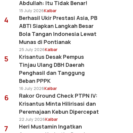
Abdullah: Itu Tidak Benar!
15 July 2026
Kalbar
Berhasil Ukir Prestasi Asia, PB
4
ABTI Siapkan Langkah Besar
Bola Tangan Indonesia Lewat
Munas di Pontianak
25 July 2026
Kalbar
Krisantus Desak Pempus
5
Tinjau Ulang DBH Daerah
Penghasil dan Tanggung
Beban PPPK
16 July 2026
Kalbar
Rakor Ground Check PTPN IV:
6
Krisantus Minta Hilirisasi dan
Peremajaan Kebun Dipercepat
22 July 2026
Kalbar
Heri Mustamin Ingatkan
7