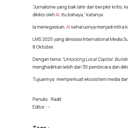
“Jurnalisme yang baik lahir dari berpikir kritis
dikikis oleh
AI
, itu bahaya,” katanya.
Ia menegaskan,
AI
seharusnya menjadi mitra k
LMS 2025 yang diinisiasi International Media S
8 Oktober.
Dengan tema
“Unlocking Local Capital: Build
menghadirkan lebih dari 30 pembicara dan diikut
Tujuannya: memperkuat ekosistem media dan m
Penulis : Radit
Editor : -
Tags :