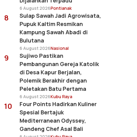
Dijalankan Terpadu
6 August 2026
Pontianak
Sulap Sawah Jadi Agrowisata,
8
Pupuk Kaltim Resmikan
Kampung Sawah Abadi di
Bulutana
6 August 2026
Nasional
Sujiwo Pastikan
9
Pembangunan Gereja Katolik
di Desa Kapur Berjalan,
Polemik Berakhir dengan
Peletakan Batu Pertama
6 August 2026
Kubu Raya
Four Points Hadirkan Kuliner
10
Spesial Bertajuk
Mediterranean Odyssey,
Gandeng Chef Asal Bali
6 August 2026
Kubu Raya