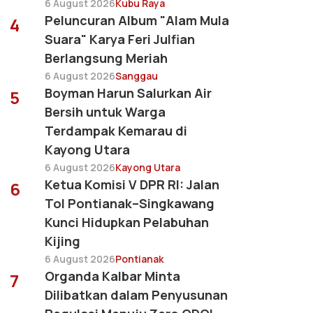
6 August 2026
Kubu Raya
Peluncuran Album "Alam Mula
4
Suara" Karya Feri Julfian
Berlangsung Meriah
6 August 2026
Sanggau
Boyman Harun Salurkan Air
5
Bersih untuk Warga
Terdampak Kemarau di
Kayong Utara
6 August 2026
Kayong Utara
Ketua Komisi V DPR RI: Jalan
6
Tol Pontianak–Singkawang
Kunci Hidupkan Pelabuhan
Kijing
6 August 2026
Pontianak
Organda Kalbar Minta
7
Dilibatkan dalam Penyusunan