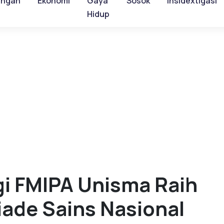
ungan
Ekonomi
Gaya
Sosok
Insidextigasi
Hidup
i FMIPA Unisma Raih
iade Sains Nasional