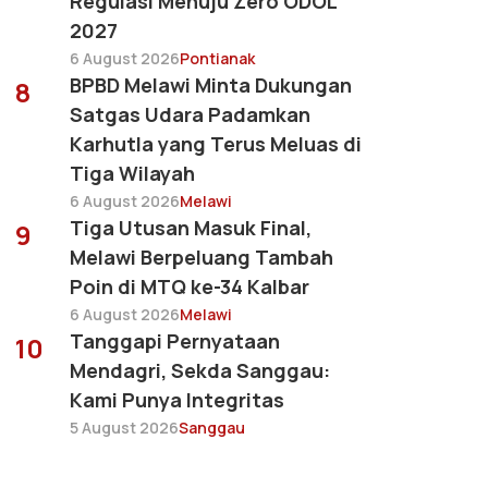
Regulasi Menuju Zero ODOL
2027
6 August 2026
Pontianak
BPBD Melawi Minta Dukungan
8
Satgas Udara Padamkan
Karhutla yang Terus Meluas di
Tiga Wilayah
6 August 2026
Melawi
Tiga Utusan Masuk Final,
9
Melawi Berpeluang Tambah
Poin di MTQ ke-34 Kalbar
6 August 2026
Melawi
Tanggapi Pernyataan
10
Mendagri, Sekda Sanggau:
Kami Punya Integritas
5 August 2026
Sanggau