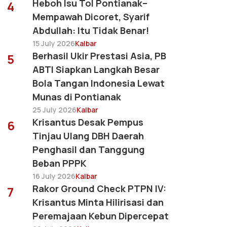
Heboh Isu Tol Pontianak–
4
Mempawah Dicoret, Syarif
Abdullah: Itu Tidak Benar!
15 July 2026
Kalbar
Berhasil Ukir Prestasi Asia, PB
5
ABTI Siapkan Langkah Besar
Bola Tangan Indonesia Lewat
Munas di Pontianak
25 July 2026
Kalbar
Krisantus Desak Pempus
6
Tinjau Ulang DBH Daerah
Penghasil dan Tanggung
Beban PPPK
16 July 2026
Kalbar
Rakor Ground Check PTPN IV:
7
Krisantus Minta Hilirisasi dan
Peremajaan Kebun Dipercepat