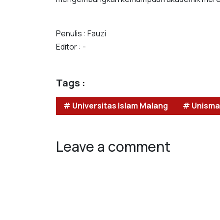
Penulis : Fauzi
Editor : -
Tags :
# Universitas Islam Malang
# Unisma
Leave a comment