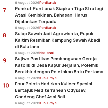
6 August 2026
Pontianak
Pemkot Pontianak Siapkan Tiga Strategi
7
Atasi Kemiskinan, Bahasan: Harus
Dijalankan Terpadu
6 August 2026
Pontianak
Sulap Sawah Jadi Agrowisata, Pupuk
8
Kaltim Resmikan Kampung Sawah Abadi
di Bulutana
6 August 2026
Nasional
Sujiwo Pastikan Pembangunan Gereja
9
Katolik di Desa Kapur Berjalan, Polemik
Berakhir dengan Peletakan Batu Pertama
6 August 2026
Kubu Raya
Four Points Hadirkan Kuliner Spesial
10
Bertajuk Mediterranean Odyssey,
Gandeng Chef Asal Bali
6 August 2026
Kubu Raya