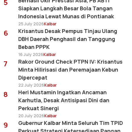
Berhasil Ukir Prestasi Asia, PB ABTI
5
Siapkan Langkah Besar Bola Tangan
Indonesia Lewat Munas di Pontianak
25 July 2026
Kalbar
Krisantus Desak Pempus Tinjau Ulang
6
DBH Daerah Penghasil dan Tanggung
Beban PPPK
16 July 2026
Kalbar
Rakor Ground Check PTPN IV: Krisantus
7
Minta Hilirisasi dan Peremajaan Kebun
Dipercepat
22 July 2026
Kalbar
Heri Mustamin Ingatkan Ancaman
8
Karhutla, Desak Antisipasi Dini dan
Perkuat Sinergi
20 July 2026
Kalbar
Gubernur Kalbar Minta Seluruh Tim TPID
9
Perkuat Strategi Ketersediaan Pangan