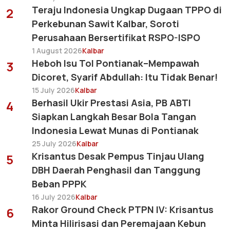
Teraju Indonesia Ungkap Dugaan TPPO di
2
Perkebunan Sawit Kalbar, Soroti
Perusahaan Bersertifikat RSPO-ISPO
1 August 2026
Kalbar
Heboh Isu Tol Pontianak–Mempawah
3
Dicoret, Syarif Abdullah: Itu Tidak Benar!
15 July 2026
Kalbar
Berhasil Ukir Prestasi Asia, PB ABTI
4
Siapkan Langkah Besar Bola Tangan
Indonesia Lewat Munas di Pontianak
25 July 2026
Kalbar
Krisantus Desak Pempus Tinjau Ulang
5
DBH Daerah Penghasil dan Tanggung
Beban PPPK
16 July 2026
Kalbar
Rakor Ground Check PTPN IV: Krisantus
6
Minta Hilirisasi dan Peremajaan Kebun