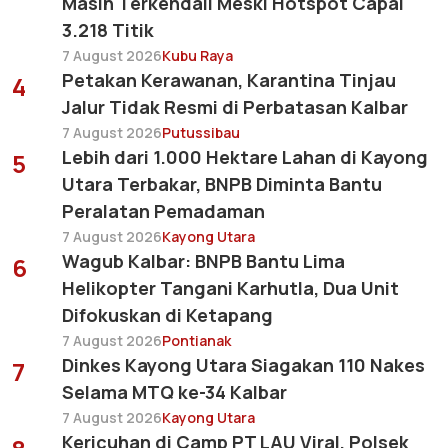
Masih Terkendali Meski Hotspot Capai
3.218 Titik
7 August 2026
Kubu Raya
Petakan Kerawanan, Karantina Tinjau
4
Jalur Tidak Resmi di Perbatasan Kalbar
7 August 2026
Putussibau
Lebih dari 1.000 Hektare Lahan di Kayong
5
Utara Terbakar, BNPB Diminta Bantu
Peralatan Pemadaman
7 August 2026
Kayong Utara
Wagub Kalbar: BNPB Bantu Lima
6
Helikopter Tangani Karhutla, Dua Unit
Difokuskan di Ketapang
7 August 2026
Pontianak
Dinkes Kayong Utara Siagakan 110 Nakes
7
Selama MTQ ke-34 Kalbar
7 August 2026
Kayong Utara
Kericuhan di Camp PT LAU Viral, Polsek