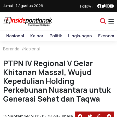
Jumat, 7 Agustus 2026
Follow :
Nasional
Kalbar
Politik
Lingkungan
Ekonomi
Beranda
Nasional
PTPN IV Regional V Gelar
Khitanan Massal, Wujud
Kepedulian Holding
Perkebunan Nusantara untuk
Generasi Sehat dan Taqwa
15 September 2025 15:38 WIB
share :