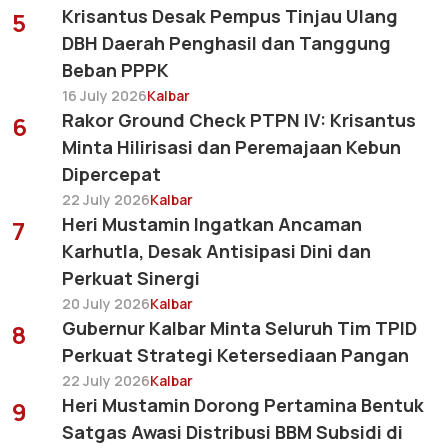
Krisantus Desak Pempus Tinjau Ulang
5
DBH Daerah Penghasil dan Tanggung
Beban PPPK
16 July 2026
Kalbar
Rakor Ground Check PTPN IV: Krisantus
6
Minta Hilirisasi dan Peremajaan Kebun
Dipercepat
22 July 2026
Kalbar
Heri Mustamin Ingatkan Ancaman
7
Karhutla, Desak Antisipasi Dini dan
Perkuat Sinergi
20 July 2026
Kalbar
Gubernur Kalbar Minta Seluruh Tim TPID
8
Perkuat Strategi Ketersediaan Pangan
22 July 2026
Kalbar
Heri Mustamin Dorong Pertamina Bentuk
9
Satgas Awasi Distribusi BBM Subsidi di