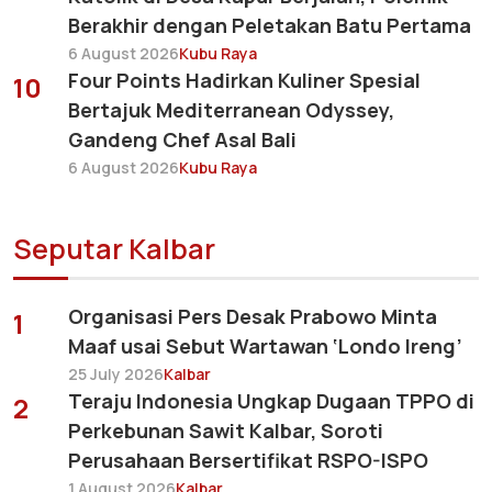
Berakhir dengan Peletakan Batu Pertama
6 August 2026
Kubu Raya
Four Points Hadirkan Kuliner Spesial
10
Bertajuk Mediterranean Odyssey,
Gandeng Chef Asal Bali
6 August 2026
Kubu Raya
Seputar Kalbar
Organisasi Pers Desak Prabowo Minta
1
Maaf usai Sebut Wartawan ‘Londo Ireng’
25 July 2026
Kalbar
Teraju Indonesia Ungkap Dugaan TPPO di
2
Perkebunan Sawit Kalbar, Soroti
Perusahaan Bersertifikat RSPO-ISPO
1 August 2026
Kalbar