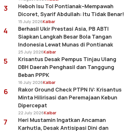
Heboh Isu Tol Pontianak–Mempawah
3
Dicoret, Syarif Abdullah: Itu Tidak Benar!
15 July 2026
Kalbar
Berhasil Ukir Prestasi Asia, PB ABTI
4
Siapkan Langkah Besar Bola Tangan
Indonesia Lewat Munas di Pontianak
25 July 2026
Kalbar
Krisantus Desak Pempus Tinjau Ulang
5
DBH Daerah Penghasil dan Tanggung
Beban PPPK
16 July 2026
Kalbar
Rakor Ground Check PTPN IV: Krisantus
6
Minta Hilirisasi dan Peremajaan Kebun
Dipercepat
22 July 2026
Kalbar
Heri Mustamin Ingatkan Ancaman
7
Karhutla, Desak Antisipasi Dini dan