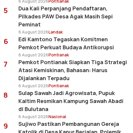
6 August 2026
Pontianak
Dua Kali Perpanjang Pendaftaran,
5
Pilkades PAW Desa Agak Masih Sepi
Peminat
6 August 2026
Landak
Edi Kamtono Tegaskan Komitmen
6
Pemkot Perkuat Budaya Antikorupsi
6 August 2026
Pontianak
Pemkot Pontianak Siapkan Tiga Strategi
7
Atasi Kemiskinan, Bahasan: Harus
Dijalankan Terpadu
6 August 2026
Pontianak
Sulap Sawah Jadi Agrowisata, Pupuk
8
Kaltim Resmikan Kampung Sawah Abadi
di Bulutana
6 August 2026
Nasional
Sujiwo Pastikan Pembangunan Gereja
9
Katolik di Desa Kapur Berjalan, Polemik