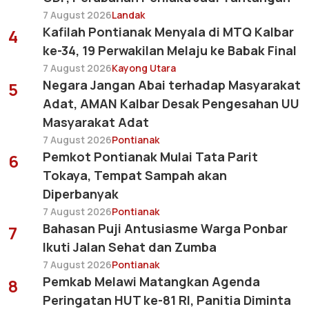
7 August 2026
Landak
Kafilah Pontianak Menyala di MTQ Kalbar
4
ke-34, 19 Perwakilan Melaju ke Babak Final
7 August 2026
Kayong Utara
Negara Jangan Abai terhadap Masyarakat
5
Adat, AMAN Kalbar Desak Pengesahan UU
Masyarakat Adat
7 August 2026
Pontianak
Pemkot Pontianak Mulai Tata Parit
6
Tokaya, Tempat Sampah akan
Diperbanyak
7 August 2026
Pontianak
Bahasan Puji Antusiasme Warga Ponbar
7
Ikuti Jalan Sehat dan Zumba
7 August 2026
Pontianak
Pemkab Melawi Matangkan Agenda
8
Peringatan HUT ke-81 RI, Panitia Diminta