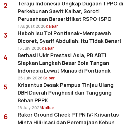
Teraju Indonesia Ungkap Dugaan TPPO di
2
Perkebunan Sawit Kalbar, Soroti
Perusahaan Bersertifikat RSPO-ISPO
1 August 2026
Kalbar
Heboh Isu Tol Pontianak–Mempawah
3
Dicoret, Syarif Abdullah: Itu Tidak Benar!
15 July 2026
Kalbar
Berhasil Ukir Prestasi Asia, PB ABTI
4
Siapkan Langkah Besar Bola Tangan
Indonesia Lewat Munas di Pontianak
25 July 2026
Kalbar
Krisantus Desak Pempus Tinjau Ulang
5
DBH Daerah Penghasil dan Tanggung
Beban PPPK
16 July 2026
Kalbar
Rakor Ground Check PTPN IV: Krisantus
6
Minta Hilirisasi dan Peremajaan Kebun