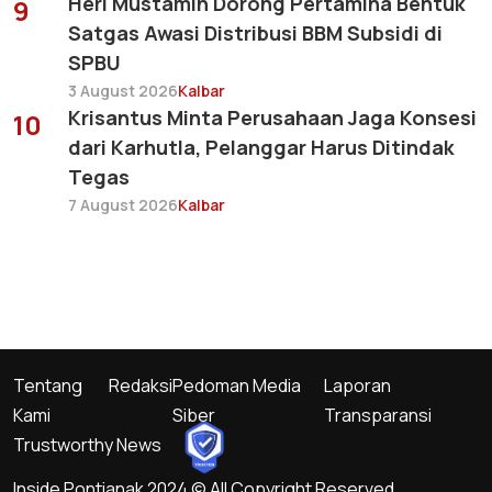
Heri Mustamin Dorong Pertamina Bentuk
9
Satgas Awasi Distribusi BBM Subsidi di
SPBU
3 August 2026
Kalbar
Krisantus Minta Perusahaan Jaga Konsesi
10
dari Karhutla, Pelanggar Harus Ditindak
Tegas
7 August 2026
Kalbar
Tentang
Redaksi
Pedoman Media
Laporan
Kami
Siber
Transparansi
Trustworthy News
Inside Pontianak 2024 © All Copyright Reserved.