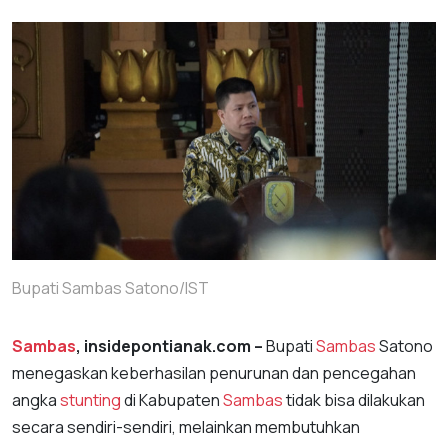
Bupati Sambas Satono/IST
Sambas
, insidepontianak.com –
Bupati
Sambas
Satono
menegaskan keberhasilan penurunan dan pencegahan
angka
stunting
di Kabupaten
Sambas
tidak bisa dilakukan
secara sendiri-sendiri, melainkan membutuhkan