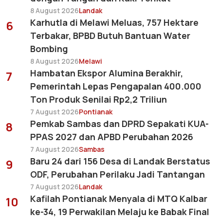
8 August 2026
Landak
Karhutla di Melawi Meluas, 757 Hektare
6
Terbakar, BPBD Butuh Bantuan Water
Bombing
8 August 2026
Melawi
Hambatan Ekspor Alumina Berakhir,
7
Pemerintah Lepas Pengapalan 400.000
Ton Produk Senilai Rp2,2 Triliun
7 August 2026
Pontianak
Pemkab Sambas dan DPRD Sepakati KUA-
8
PPAS 2027 dan APBD Perubahan 2026
7 August 2026
Sambas
Baru 24 dari 156 Desa di Landak Berstatus
9
ODF, Perubahan Perilaku Jadi Tantangan
7 August 2026
Landak
Kafilah Pontianak Menyala di MTQ Kalbar
10
ke-34, 19 Perwakilan Melaju ke Babak Final