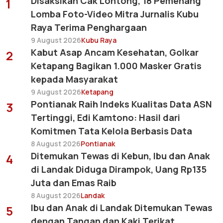
Disaksikan Cak Lontong, 18 Pemenang
1
Lomba Foto-Video Mitra Jurnalis Kubu
Raya Terima Penghargaan
9 August 2026
Kubu Raya
Kabut Asap Ancam Kesehatan, Golkar
2
Ketapang Bagikan 1.000 Masker Gratis
kepada Masyarakat
9 August 2026
Ketapang
Pontianak Raih Indeks Kualitas Data ASN
3
Tertinggi, Edi Kamtono: Hasil dari
Komitmen Tata Kelola Berbasis Data
8 August 2026
Pontianak
Ditemukan Tewas di Kebun, Ibu dan Anak
4
di Landak Diduga Dirampok, Uang Rp135
Juta dan Emas Raib
8 August 2026
Landak
Ibu dan Anak di Landak Ditemukan Tewas
5
dengan Tangan dan Kaki Terikat