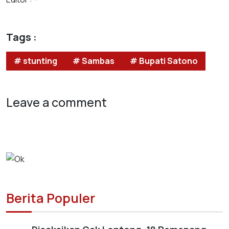
Tags :
# stunting
# Sambas
# Bupati Satono
Leave a comment
Berita Populer