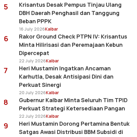
Krisantus Desak Pempus Tinjau Ulang
5
DBH Daerah Penghasil dan Tanggung
Beban PPPK
16 July 2026
Kalbar
Rakor Ground Check PTPN IV: Krisantus
6
Minta Hilirisasi dan Peremajaan Kebun
Dipercepat
22 July 2026
Kalbar
Heri Mustamin Ingatkan Ancaman
7
Karhutla, Desak Antisipasi Dini dan
Perkuat Sinergi
20 July 2026
Kalbar
Gubernur Kalbar Minta Seluruh Tim TPID
8
Perkuat Strategi Ketersediaan Pangan
22 July 2026
Kalbar
Heri Mustamin Dorong Pertamina Bentuk
9
Satgas Awasi Distribusi BBM Subsidi di