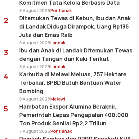
Komitmen Tata Kelola Berbasis Data
8 August 2026
Pontianak
Ditemukan Tewas di Kebun, Ibu dan Anak
2
di Landak Diduga Dirampok, Uang Rp135
Juta dan Emas Raib
8 August 2026
Landak
Ibu dan Anak di Landak Ditemukan Tewas
3
dengan Tangan dan Kaki Terikat
8 August 2026
Landak
Karhutla di Melawi Meluas, 757 Hektare
4
Terbakar, BPBD Butuh Bantuan Water
Bombing
8 August 2026
Melawi
Hambatan Ekspor Alumina Berakhir,
5
Pemerintah Lepas Pengapalan 400.000
Ton Produk Senilai Rp2,2 Triliun
7 August 2026
Pontianak
Pemkab Sambas dan DPRD Sepakati KUA-