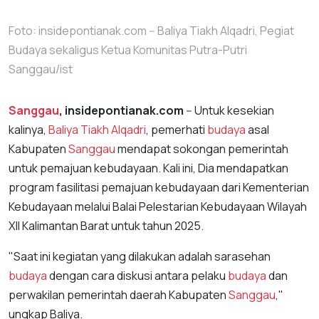
Foto: insidepontianak.com -- Baliya Tiakh Alqadri, Pegiat
Budaya sekaligus Ketua Komunitas Putra-Putri
Sanggau/ist
Sanggau
, insidepontianak.com
-- Untuk kesekian
kalinya,
Baliya Tiakh Alqadri
, pemerhati
budaya
asal
Kabupaten
Sanggau
mendapat sokongan pemerintah
untuk pemajuan kebudayaan. Kali ini, Dia mendapatkan
program fasilitasi pemajuan kebudayaan dari Kementerian
Kebudayaan melalui Balai Pelestarian Kebudayaan Wilayah
XII Kalimantan Barat untuk tahun 2025.
"Saat ini kegiatan yang dilakukan adalah sarasehan
budaya
dengan cara diskusi antara pelaku
budaya
dan
perwakilan pemerintah daerah Kabupaten
Sanggau
,"
ungkap Baliya.