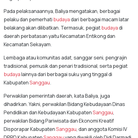
Pada pelaksanaannya, Baliya mengatakan, berbagai
pelaku dan pemerhati
budaya
dari berbagai macam latar
belakang akan dilibatkan. Termasuk, pegiat
budaya
di
daerah perbatasan yaitu Kecamatan Entikong dan
Kecamatan Sekayam.
Lembaga atau komunitas adat, sanggar seni, pengrajin
tradisional, pemusik dan penari tradisional, serta pegiat
budaya
lainnya dari berbagai suku yang tinggal di
Kabupaten
Sanggau
.
Perwakilan pemerintah daerah, kata Baliya, juga
dihadirkan. Yakni, perwakilan Bidang Kebudayaan Dinas
Pendidikan dan Kebudayaan Kabupaten
Sanggau
,
perwakilan Bidang Pariwisata dan Ekonomi Kreatif
Disporapar Kabupaten
Sanggau
, dan anggota Komisi IV
DPRD Kabupaten
Sanggau
yang diwakili oleh Didi Darmadi.