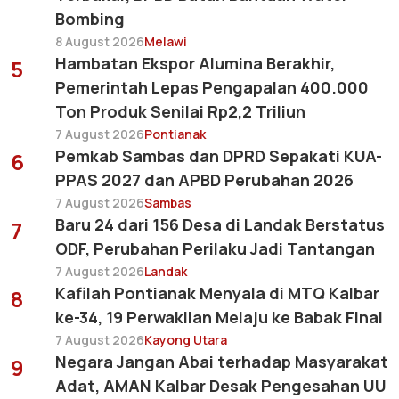
Bombing
8 August 2026
Melawi
Hambatan Ekspor Alumina Berakhir,
5
Pemerintah Lepas Pengapalan 400.000
Ton Produk Senilai Rp2,2 Triliun
7 August 2026
Pontianak
Pemkab Sambas dan DPRD Sepakati KUA-
6
PPAS 2027 dan APBD Perubahan 2026
7 August 2026
Sambas
Baru 24 dari 156 Desa di Landak Berstatus
7
ODF, Perubahan Perilaku Jadi Tantangan
7 August 2026
Landak
Kafilah Pontianak Menyala di MTQ Kalbar
8
ke-34, 19 Perwakilan Melaju ke Babak Final
7 August 2026
Kayong Utara
Negara Jangan Abai terhadap Masyarakat
9
Adat, AMAN Kalbar Desak Pengesahan UU