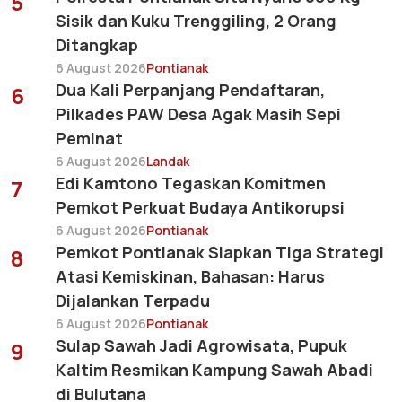
5
Sisik dan Kuku Trenggiling, 2 Orang
Ditangkap
6 August 2026
Pontianak
Dua Kali Perpanjang Pendaftaran,
6
Pilkades PAW Desa Agak Masih Sepi
Peminat
6 August 2026
Landak
Edi Kamtono Tegaskan Komitmen
7
Pemkot Perkuat Budaya Antikorupsi
6 August 2026
Pontianak
Pemkot Pontianak Siapkan Tiga Strategi
8
Atasi Kemiskinan, Bahasan: Harus
Dijalankan Terpadu
6 August 2026
Pontianak
Sulap Sawah Jadi Agrowisata, Pupuk
9
Kaltim Resmikan Kampung Sawah Abadi
di Bulutana