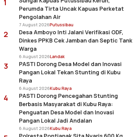
Sungai Kapuas Putussibau Keruh,
1
Perumda Tirta Uncak Kapuas Perketat
Pengolahan Air
7 August 2026
Putussibau
Desa Amboyo Inti Jalani Verifikasi ODF,
2
Dinkes PPKB Cek Jamban dan Septic Tank
Warga
6 August 2026
Landak
PASTI Dorong Desa Model dan Inovasi
3
Pangan Lokal Tekan Stunting di Kubu
Raya
6 August 2026
Kubu Raya
PASTI Dorong Pencegahan Stunting
4
Berbasis Masyarakat di Kubu Raya:
Penguatan Desa Model dan Inovasi
Pangan Lokal Jadi Andalan
6 August 2026
Kubu Raya
Polresta Pontianak Sita Nyaris 600 Kg