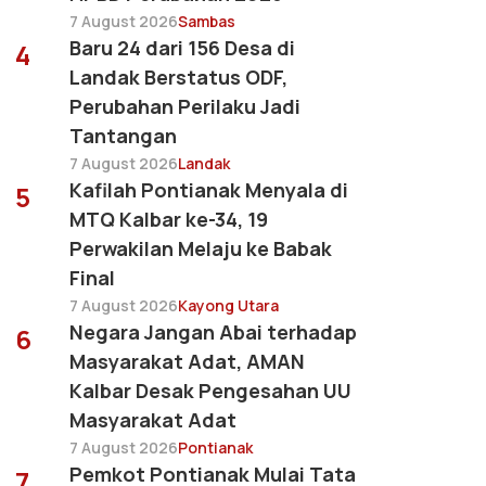
7 August 2026
Sambas
Baru 24 dari 156 Desa di
4
Landak Berstatus ODF,
Perubahan Perilaku Jadi
Tantangan
7 August 2026
Landak
Kafilah Pontianak Menyala di
5
MTQ Kalbar ke-34, 19
Perwakilan Melaju ke Babak
Final
7 August 2026
Kayong Utara
Negara Jangan Abai terhadap
6
Masyarakat Adat, AMAN
Kalbar Desak Pengesahan UU
Masyarakat Adat
7 August 2026
Pontianak
Pemkot Pontianak Mulai Tata
7