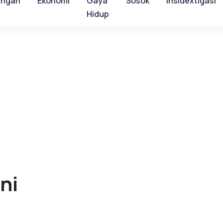
ungan
Ekonomi
Gaya
Sosok
Insidextigasi
Hidup
ni