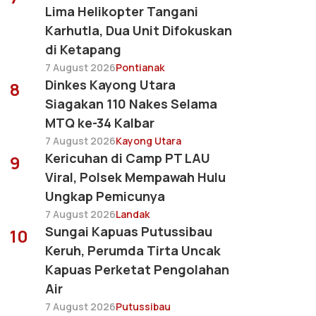
Lima Helikopter Tangani
Karhutla, Dua Unit Difokuskan
di Ketapang
7 August 2026
Pontianak
Dinkes Kayong Utara
8
Siagakan 110 Nakes Selama
MTQ ke-34 Kalbar
7 August 2026
Kayong Utara
Kericuhan di Camp PT LAU
9
Viral, Polsek Mempawah Hulu
Ungkap Pemicunya
7 August 2026
Landak
Sungai Kapuas Putussibau
10
Keruh, Perumda Tirta Uncak
Kapuas Perketat Pengolahan
Air
7 August 2026
Putussibau