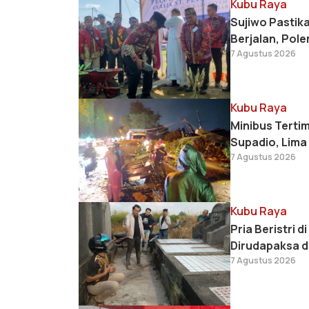
Kubu Raya
Sujiwo Pastik
Berjalan, Pol
7 Agustus 2026
Kubu Raya
Minibus Terti
Supadio, Lim
7 Agustus 2026
Kubu Raya
Pria Beristri 
Dirudapaksa 
7 Agustus 2026