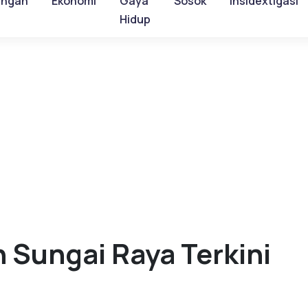
ungan
Ekonomi
Gaya
Sosok
Insidextigasi
Hidup
 Sungai Raya Terkini