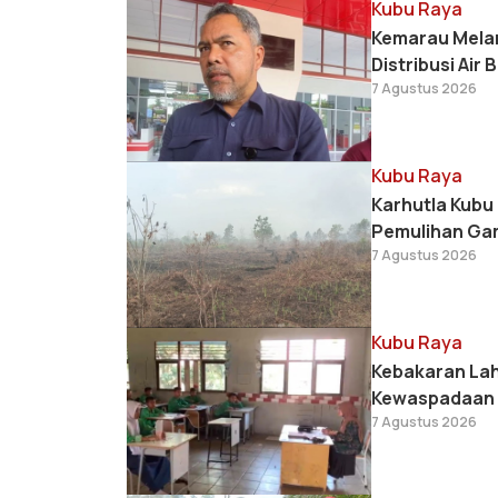
Kubu Raya
Kemarau Melan
Distribusi Air B
7 Agustus 2026
Kubu Raya
Karhutla Kubu
Pemulihan Ga
7 Agustus 2026
Kubu Raya
Kebakaran Lah
Kewaspadaan
7 Agustus 2026