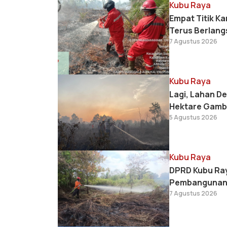
Kubu Raya
Empat Titik K
Terus Berlan
7 Agustus 2026
Kubu Raya
Lagi, Lahan D
Hektare Gambu
5 Agustus 2026
Kubu Raya
DPRD Kubu Ray
Pembangunan 
7 Agustus 2026