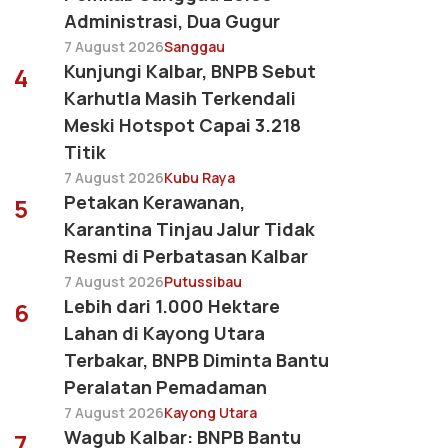
Administrasi, Dua Gugur
7 August 2026
Sanggau
Kunjungi Kalbar, BNPB Sebut
4
Karhutla Masih Terkendali
Meski Hotspot Capai 3.218
Titik
7 August 2026
Kubu Raya
Petakan Kerawanan,
5
Karantina Tinjau Jalur Tidak
Resmi di Perbatasan Kalbar
7 August 2026
Putussibau
Lebih dari 1.000 Hektare
6
Lahan di Kayong Utara
Terbakar, BNPB Diminta Bantu
Peralatan Pemadaman
7 August 2026
Kayong Utara
Wagub Kalbar: BNPB Bantu
7