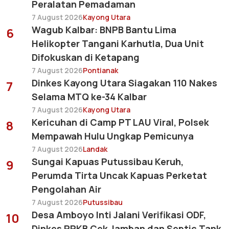
Peralatan Pemadaman
7 August 2026
Kayong Utara
Wagub Kalbar: BNPB Bantu Lima
6
Helikopter Tangani Karhutla, Dua Unit
Difokuskan di Ketapang
7 August 2026
Pontianak
Dinkes Kayong Utara Siagakan 110 Nakes
7
Selama MTQ ke-34 Kalbar
7 August 2026
Kayong Utara
Kericuhan di Camp PT LAU Viral, Polsek
8
Mempawah Hulu Ungkap Pemicunya
7 August 2026
Landak
Sungai Kapuas Putussibau Keruh,
9
Perumda Tirta Uncak Kapuas Perketat
Pengolahan Air
7 August 2026
Putussibau
Desa Amboyo Inti Jalani Verifikasi ODF,
10
Dinkes PPKB Cek Jamban dan Septic Tank