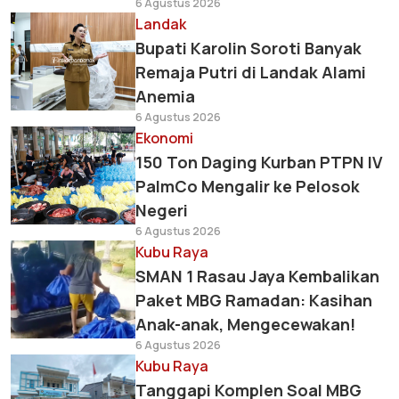
6 Agustus 2026
Landak
Bupati Karolin Soroti Banyak
Remaja Putri di Landak Alami
Anemia
6 Agustus 2026
Ekonomi
150 Ton Daging Kurban PTPN IV
PalmCo Mengalir ke Pelosok
Negeri
6 Agustus 2026
Kubu Raya
SMAN 1 Rasau Jaya Kembalikan
Paket MBG Ramadan: Kasihan
Anak-anak, Mengecewakan!
6 Agustus 2026
Kubu Raya
Tanggapi Komplen Soal MBG