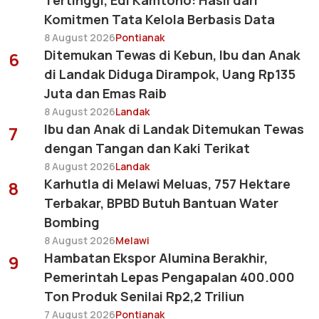
Tertinggi, Edi Kamtono: Hasil dari
Komitmen Tata Kelola Berbasis Data
8 August 2026
Pontianak
Ditemukan Tewas di Kebun, Ibu dan Anak
6
di Landak Diduga Dirampok, Uang Rp135
Juta dan Emas Raib
8 August 2026
Landak
Ibu dan Anak di Landak Ditemukan Tewas
7
dengan Tangan dan Kaki Terikat
8 August 2026
Landak
Karhutla di Melawi Meluas, 757 Hektare
8
Terbakar, BPBD Butuh Bantuan Water
Bombing
8 August 2026
Melawi
Hambatan Ekspor Alumina Berakhir,
9
Pemerintah Lepas Pengapalan 400.000
Ton Produk Senilai Rp2,2 Triliun
7 August 2026
Pontianak