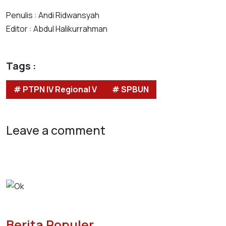
Penulis : Andi Ridwansyah
Editor : Abdul Halikurrahman
Tags :
# PTPN IV Regional V
# SPBUN
Leave a comment
Berita Populer