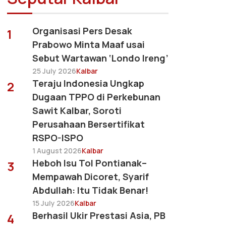
Organisasi Pers Desak
1
Prabowo Minta Maaf usai
Sebut Wartawan ‘Londo Ireng’
25 July 2026
Kalbar
Teraju Indonesia Ungkap
2
Dugaan TPPO di Perkebunan
Sawit Kalbar, Soroti
Perusahaan Bersertifikat
RSPO-ISPO
1 August 2026
Kalbar
Heboh Isu Tol Pontianak–
3
Mempawah Dicoret, Syarif
Abdullah: Itu Tidak Benar!
15 July 2026
Kalbar
Berhasil Ukir Prestasi Asia, PB
4