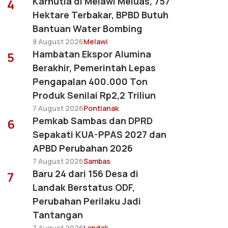
Karhutla di Melawi Meluas, 757
4
Hektare Terbakar, BPBD Butuh
Bantuan Water Bombing
8 August 2026
Melawi
Hambatan Ekspor Alumina
5
Berakhir, Pemerintah Lepas
Pengapalan 400.000 Ton
Produk Senilai Rp2,2 Triliun
7 August 2026
Pontianak
Pemkab Sambas dan DPRD
6
Sepakati KUA-PPAS 2027 dan
APBD Perubahan 2026
7 August 2026
Sambas
Baru 24 dari 156 Desa di
7
Landak Berstatus ODF,
Perubahan Perilaku Jadi
Tantangan
7 August 2026
Landak