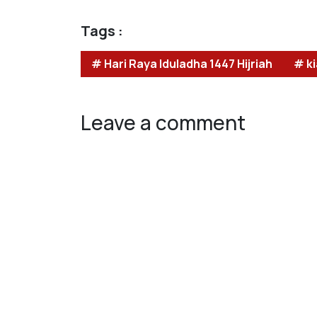
Tags :
# Hari Raya Iduladha 1447 Hijriah
# k
Leave a comment