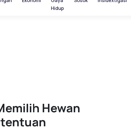
ungan
Ekonomi
Gaya
Sosok
Insidextigasi
Hidup
 Memilih Hewan
etentuan