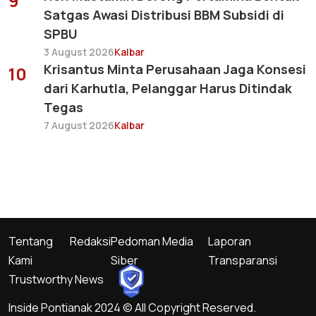
9
Satgas Awasi Distribusi BBM Subsidi di
SPBU
3 August 2026
Kalbar
Krisantus Minta Perusahaan Jaga Konsesi
10
dari Karhutla, Pelanggar Harus Ditindak
Tegas
7 August 2026
Kalbar
Tentang
Redaksi
Pedoman Media
Laporan
Kami
Siber
Transparansi
Trustworthy News
Inside Pontianak 2024 © All Copyright Reserved.