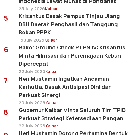
Indonesia Lewat Munas di Pontianak
25 July 2026
Kalbar
Krisantus Desak Pempus Tinjau Ulang
5
DBH Daerah Penghasil dan Tanggung
Beban PPPK
16 July 2026
Kalbar
Rakor Ground Check PTPN IV: Krisantus
6
Minta Hilirisasi dan Peremajaan Kebun
Dipercepat
22 July 2026
Kalbar
Heri Mustamin Ingatkan Ancaman
7
Karhutla, Desak Antisipasi Dini dan
Perkuat Sinergi
20 July 2026
Kalbar
Gubernur Kalbar Minta Seluruh Tim TPID
8
Perkuat Strategi Ketersediaan Pangan
22 July 2026
Kalbar
Heri Mustamin Dorong Pertamina Bentuk