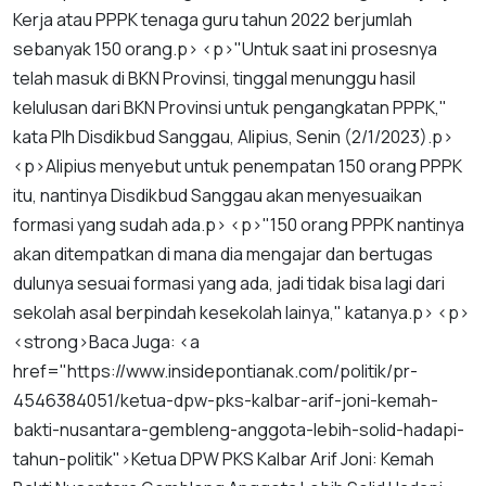
Kerja
atau
PPPK
tenaga
guru
tahun
2022
berjumlah
sebanyak
150
orang
.
p
> <
p
>"
Untuk
saat
ini
prosesnya
telah
masuk
di
BKN
Provinsi
,
tinggal
menunggu
hasil
kelulusan
dari
BKN
Provinsi
untuk
pengangkatan
PPPK
,"
kata
Plh
Disdikbud
Sanggau
,
Alipius
,
Senin
(
2
/
1
/
2023
).
p
>
<
p
>
Alipius
menyebut
untuk
penempatan
150
orang
PPPK
itu
,
nantinya
Disdikbud
Sanggau
akan
menyesuaikan
formasi
yang
sudah
ada
.
p
> <
p
>"
150
orang
PPPK
nantinya
akan
ditempatkan
di
mana
dia
mengajar
dan
bertugas
dulunya
sesuai
formasi
yang
ada
,
jadi
tidak
bisa
lagi
dari
sekolah
asal
berpindah
kesekolah
lainya
,"
katanya
.
p
> <
p
>
<
strong
>
Baca
Juga
: <
a
href
="
https
://
www
.
insidepontianak
.
com
/
politik
/
pr
-
4546384051
/
ketua
-
dpw
-
pks
-
kalbar
-
arif
-
joni
-
kemah
-
bakti
-
nusantara
-
gembleng
-
anggota
-
lebih
-
solid
-
hadapi
-
tahun
-
politik
">
Ketua
DPW
PKS
Kalbar
Arif
Joni
:
Kemah