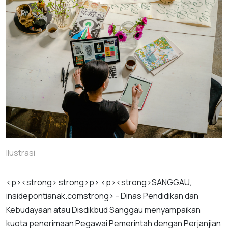
Ilustrasi
<
p
><
strong
>
strong
>
p
> <
p
><
strong
>
SANGGAU
,
insidepontianak
.
com
strong
> -
Dinas
Pendidikan
dan
Kebudayaan
atau
Disdikbud
Sanggau
menyampaikan
kuota
penerimaan
Pegawai
Pemerintah
dengan
Perjanjian