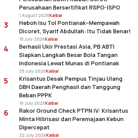
Perusahaan Bersertifikat RSPO-ISPO
1 August 2026
Kalbar
Heboh Isu Tol Pontianak–Mempawah
3
Dicoret, Syarif Abdullah: Itu Tidak Benar!
15 July 2026
Kalbar
Berhasil Ukir Prestasi Asia, PB ABTI
4
Siapkan Langkah Besar Bola Tangan
Indonesia Lewat Munas di Pontianak
25 July 2026
Kalbar
Krisantus Desak Pempus Tinjau Ulang
5
DBH Daerah Penghasil dan Tanggung
Beban PPPK
16 July 2026
Kalbar
Rakor Ground Check PTPN IV: Krisantus
6
Minta Hilirisasi dan Peremajaan Kebun
Dipercepat
22 July 2026
Kalbar