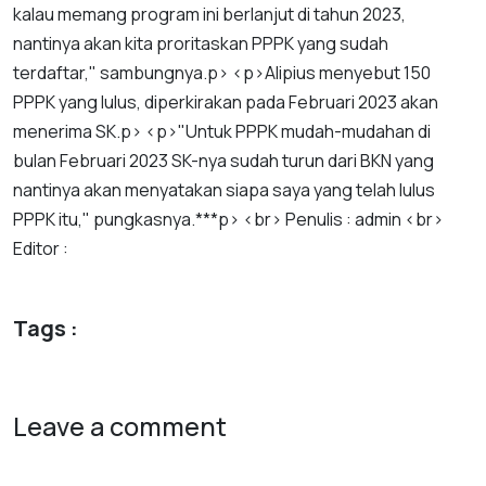
kalau
memang
program
ini
berlanjut
di
tahun
2023
,
nantinya
akan
kita
proritaskan
PPPK
yang
sudah
terdaftar
,"
sambungnya
.
p
> <
p
>
Alipius
menyebut
150
PPPK
yang
lulus
,
diperkirakan
pada
Februari
2023
akan
menerima
SK
.
p
> <
p
>"
Untuk
PPPK
mudah
-
mudahan
di
bulan
Februari
2023
SK
-
nya
sudah
turun
dari
BKN
yang
nantinya
akan
menyatakan
siapa
saya
yang
telah
lulus
PPPK
itu
,"
pungkasnya
.***
p
> <
br
>
Penulis
:
admin
<
br
>
Editor
:
Tags :
Leave a comment