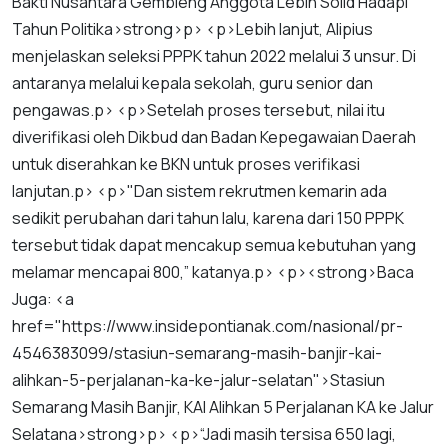
Bakti
Nusantara
Gembleng
Anggota
Lebih
Solid
Hadapi
Tahun
Politik
a
>
strong
>
p
> <
p
>
Lebih
lanjut
,
Alipius
menjelaskan
seleksi
PPPK
tahun
2022
melalui
3
unsur
.
Di
antaranya
melalui
kepala
sekolah
,
guru
senior
dan
pengawas
.
p
> <
p
>
Setelah
proses
tersebut
,
nilai
itu
diverifikasi
oleh
Dikbud
dan
Badan
Kepegawaian
Daerah
untuk
diserahkan
ke
BKN
untuk
proses
verifikasi
lanjutan
.
p
> <
p
>"
Dan
sistem
rekrutmen
kemarin
ada
sedikit
perubahan
dari
tahun
lalu
,
karena
dari
150
PPPK
tersebut
tidak
dapat
mencakup
semua
kebutuhan
yang
melamar
mencapai
800
,”
katanya
.
p
> <
p
><
strong
>
Baca
Juga
: <
a
href
="
https
://
www
.
insidepontianak
.
com
/
nasional
/
pr
-
4546383099
/
stasiun
-
semarang
-
masih
-
banjir
-
kai
-
alihkan
-
5
-
perjalanan
-
ka
-
ke
-
jalur
-
selatan
">
Stasiun
Semarang
Masih
Banjir
,
KAI
Alihkan
5
Perjalanan
KA
ke
Jalur
Selatan
a
>
strong
>
p
> <
p
>“
Jadi
masih
tersisa
650
lagi
,