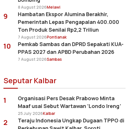
8 August 2026
Melawi
Hambatan Ekspor Alumina Berakhir,
9
Pemerintah Lepas Pengapalan 400.000
Ton Produk Senilai Rp2,2 Triliun
7 August 2026
Pontianak
Pemkab Sambas dan DPRD Sepakati KUA-
10
PPAS 2027 dan APBD Perubahan 2026
7 August 2026
Sambas
Seputar Kalbar
Organisasi Pers Desak Prabowo Minta
1
Maaf usai Sebut Wartawan ‘Londo Ireng’
25 July 2026
Kalbar
Teraju Indonesia Ungkap Dugaan TPPO di
2
Perkebunan Sawit Kalbar, Soroti