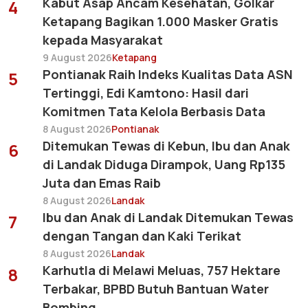
Kabut Asap Ancam Kesehatan, Golkar
4
Ketapang Bagikan 1.000 Masker Gratis
kepada Masyarakat
9 August 2026
Ketapang
Pontianak Raih Indeks Kualitas Data ASN
5
Tertinggi, Edi Kamtono: Hasil dari
Komitmen Tata Kelola Berbasis Data
8 August 2026
Pontianak
Ditemukan Tewas di Kebun, Ibu dan Anak
6
di Landak Diduga Dirampok, Uang Rp135
Juta dan Emas Raib
8 August 2026
Landak
Ibu dan Anak di Landak Ditemukan Tewas
7
dengan Tangan dan Kaki Terikat
8 August 2026
Landak
Karhutla di Melawi Meluas, 757 Hektare
8
Terbakar, BPBD Butuh Bantuan Water
Bombing