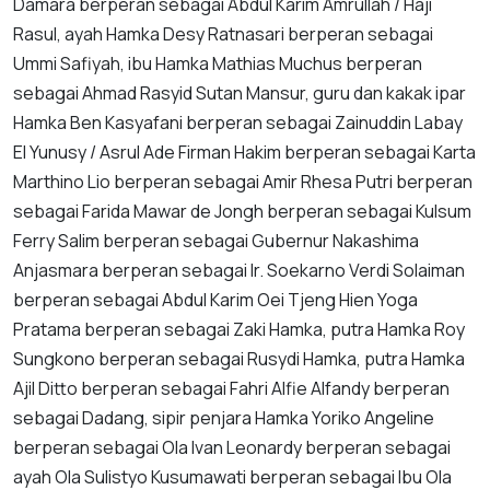
Damara berperan sebagai Abdul Karim Amrullah / Haji
Rasul, ayah Hamka Desy Ratnasari berperan sebagai
Ummi Safiyah, ibu Hamka Mathias Muchus berperan
sebagai Ahmad Rasyid Sutan Mansur, guru dan kakak ipar
Hamka Ben Kasyafani berperan sebagai Zainuddin Labay
El Yunusy / Asrul Ade Firman Hakim berperan sebagai Karta
Marthino Lio berperan sebagai Amir Rhesa Putri berperan
sebagai Farida Mawar de Jongh berperan sebagai Kulsum
Ferry Salim berperan sebagai Gubernur Nakashima
Anjasmara berperan sebagai Ir. Soekarno Verdi Solaiman
berperan sebagai Abdul Karim Oei Tjeng Hien Yoga
Pratama berperan sebagai Zaki Hamka, putra Hamka Roy
Sungkono berperan sebagai Rusydi Hamka, putra Hamka
Ajil Ditto berperan sebagai Fahri Alfie Alfandy berperan
sebagai Dadang, sipir penjara Hamka Yoriko Angeline
berperan sebagai Ola Ivan Leonardy berperan sebagai
ayah Ola Sulistyo Kusumawati berperan sebagai Ibu Ola