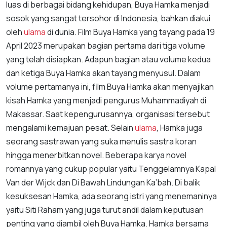
luas di berbagai bidang kehidupan, Buya Hamka menjadi
sosok yang sangat tersohor di Indonesia, bahkan diakui
oleh
ulama
di dunia. Film Buya Hamka yang tayang pada 19
April 2023 merupakan bagian pertama dari tiga volume
yang telah disiapkan. Adapun bagian atau volume kedua
dan ketiga Buya Hamka akan tayang menyusul. Dalam
volume pertamanya ini, film Buya Hamka akan menyajikan
kisah Hamka yang menjadi pengurus Muhammadiyah di
Makassar. Saat kepengurusannya, organisasi tersebut
mengalami kemajuan pesat. Selain
ulama
, Hamka juga
seorang sastrawan yang suka menulis sastra koran
hingga menerbitkan novel. Beberapa karya novel
romannya yang cukup popular yaitu Tenggelamnya Kapal
Van der Wijck dan Di Bawah Lindungan Ka’bah. Di balik
kesuksesan Hamka, ada seorang istri yang menemaninya
yaitu Siti Raham yang juga turut andil dalam keputusan
penting yang diambil oleh Buya Hamka. Hamka bersama