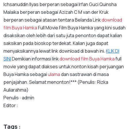
Ichsanuddin Ilyas berperan sebagai Irfan Guci Quinsha
Malaika berperan sebagai Azizah C M van der Kruk
berperan sebagai atasan tentara Belanda Link
download
film Buya Hamka
Full Movie Film Buya Hamka yang kini sudah
disaksikan oleh lebih dari satu juta penonton dapat kalian
saksikan pada bioskop terdekat. Kalian juga dapat
menyaksikannya lewat link download di bawah ini.
KLIK DI
SINI
Demikian informasi link
download film Buya Hamka
full
movie yang dapat diakses untuk nonton kisah perjuangan
Buya Hamka sebagai
ulama
dan sastrawan di masa
penjajahan. Selamat menonton!*** (Penulis: Rizka
Auliarahma)
Penulis : admin
Editor :
Tags :