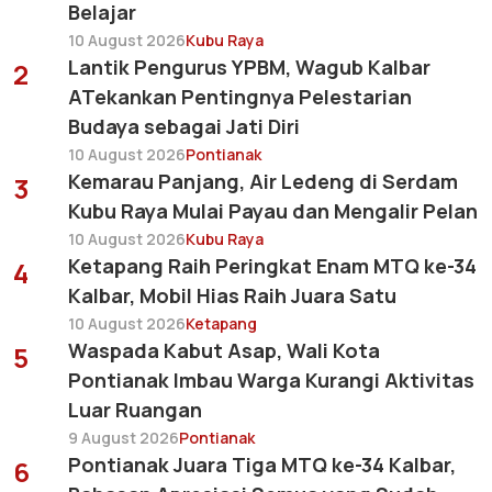
Belajar
10 August 2026
Kubu Raya
Lantik Pengurus YPBM, Wagub Kalbar
2
ATekankan Pentingnya Pelestarian
Budaya sebagai Jati Diri
10 August 2026
Pontianak
Kemarau Panjang, Air Ledeng di Serdam
3
Kubu Raya Mulai Payau dan Mengalir Pelan
10 August 2026
Kubu Raya
Ketapang Raih Peringkat Enam MTQ ke-34
4
Kalbar, Mobil Hias Raih Juara Satu
10 August 2026
Ketapang
Waspada Kabut Asap, Wali Kota
5
Pontianak Imbau Warga Kurangi Aktivitas
Luar Ruangan
9 August 2026
Pontianak
Pontianak Juara Tiga MTQ ke-34 Kalbar,
6