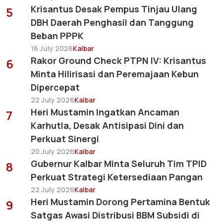
Krisantus Desak Pempus Tinjau Ulang
5
DBH Daerah Penghasil dan Tanggung
Beban PPPK
16 July 2026
Kalbar
Rakor Ground Check PTPN IV: Krisantus
6
Minta Hilirisasi dan Peremajaan Kebun
Dipercepat
22 July 2026
Kalbar
Heri Mustamin Ingatkan Ancaman
7
Karhutla, Desak Antisipasi Dini dan
Perkuat Sinergi
20 July 2026
Kalbar
Gubernur Kalbar Minta Seluruh Tim TPID
8
Perkuat Strategi Ketersediaan Pangan
22 July 2026
Kalbar
Heri Mustamin Dorong Pertamina Bentuk
9
Satgas Awasi Distribusi BBM Subsidi di