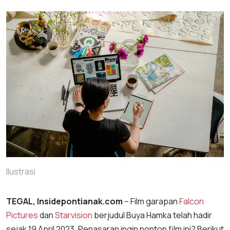
Ilustrasi
TEGAL, Insidepontianak.com
– Film garapan
Falcon
Pictures
dan
Starvision
berjudul Buya Hamka telah hadir
sejak 19 April 2023. Penasaran ingin nonton film ini? Berikut