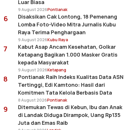
Luar Biasa
9 August 2026
Pontianak
Disaksikan Cak Lontong, 18 Pemenang
6
Lomba Foto-Video Mitra Jurnalis Kubu
Raya Terima Penghargaan
9 August 2026
Kubu Raya
Kabut Asap Ancam Kesehatan, Golkar
7
Ketapang Bagikan 1.000 Masker Gratis
kepada Masyarakat
9 August 2026
Ketapang
Pontianak Raih Indeks Kualitas Data ASN
8
Tertinggi, Edi Kamtono: Hasil dari
Komitmen Tata Kelola Berbasis Data
8 August 2026
Pontianak
Ditemukan Tewas di Kebun, Ibu dan Anak
9
di Landak Diduga Dirampok, Uang Rp135
Juta dan Emas Raib