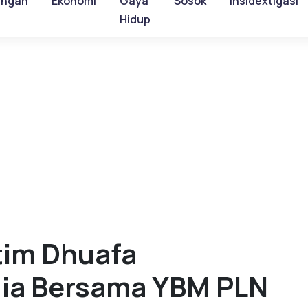
ungan
Ekonomi
Gaya
Sosok
Insidextigasi
Hidup
tim Dhuafa
gia Bersama YBM PLN