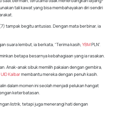
ti saat bermain, terutama tidak menerbangkan layang-
gunakan tali kawat yang bisa membahayakan diri sendiri
arakat.
(7) tampak begitu antusias. Dengan mata berbinar, ia
n suara lembut, ia berkata, “Terima kasih,
YBM
PLN”.
rminkan betapa besarnya kebahagiaan yang ia rasakan.
an. Anak-anak sibuk memilih pakaian dengan gembira,
 UID
Kalbar
membantu mereka dengan penuh kasih.
alin dalam momen ini seolah menjadi pelukan hangat
 dengan keterbatasan.
gan listrik, tetapi juga menerangi hati dengan