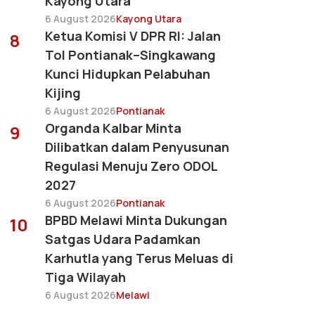
Kayong Utara
6 August 2026
Kayong Utara
Ketua Komisi V DPR RI: Jalan
8
Tol Pontianak–Singkawang
Kunci Hidupkan Pelabuhan
Kijing
6 August 2026
Pontianak
Organda Kalbar Minta
9
Dilibatkan dalam Penyusunan
Regulasi Menuju Zero ODOL
2027
6 August 2026
Pontianak
BPBD Melawi Minta Dukungan
10
Satgas Udara Padamkan
Karhutla yang Terus Meluas di
Tiga Wilayah
6 August 2026
Melawi