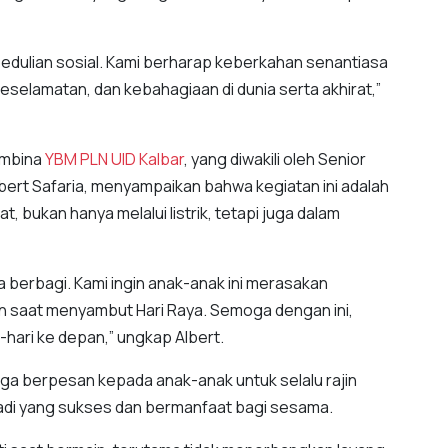
epedulian sosial. Kami berharap keberkahan senantiasa
selamatan, dan kebahagiaan di dunia serta akhirat,”
embina
YBM
PLN UID
Kalbar
, yang diwakili oleh Senior
ert Safaria, menyampaikan bahwa kegiatan ini adalah
, bukan hanya melalui listrik, tetapi juga dalam
 berbagi. Kami ingin anak-anak ini merasakan
n saat menyambut Hari Raya. Semoga dengan ini,
-hari ke depan,” ungkap Albert.
ga berpesan kepada anak-anak untuk selalu rajin
ibadi yang sukses dan bermanfaat bagi sesama.