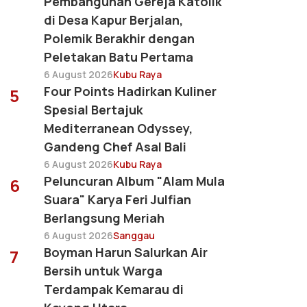
Pembangunan Gereja Katolik
di Desa Kapur Berjalan,
Polemik Berakhir dengan
Peletakan Batu Pertama
6 August 2026
Kubu Raya
Four Points Hadirkan Kuliner
5
Spesial Bertajuk
Mediterranean Odyssey,
Gandeng Chef Asal Bali
6 August 2026
Kubu Raya
Peluncuran Album "Alam Mula
6
Suara" Karya Feri Julfian
Berlangsung Meriah
6 August 2026
Sanggau
Boyman Harun Salurkan Air
7
Bersih untuk Warga
Terdampak Kemarau di