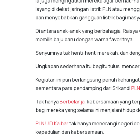
Ia juga mengingatkan mereka agar berhati-ha
layang di dekat jaringan listrik PLN atau meng
dan menyebabkan gangguan listrik bagi masy
Di antara anak-anak yang berbahagia, Raisya 
memilih baju baru dengan warna favoritnya.
Senyumnya tak henti-henti merekah, dan denga
Ungkapan sederhana itu begitu tulus, mence
Kegiatan ini pun berlangsung penuh kehangat
sementara para pendamping dari Srikandi
PLN
Tak hanya
Berbelanja
, kebersamaan yang terj
bagi mereka yang selama ini menjalani hidup
PLN UID
Kalbar
tak hanya menerangi negeri den
kepedulian dan kebersamaan.