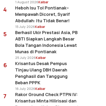
1 August 2026
Kalbar
Heboh Isu Tol Pontianak–
4
Mempawah Dicoret, Syarif
Abdullah: Itu Tidak Benar!
15 July 2026
Kalbar
Berhasil Ukir Prestasi Asia, PB
5
ABTI Siapkan Langkah Besar
Bola Tangan Indonesia Lewat
Munas di Pontianak
25 July 2026
Kalbar
Krisantus Desak Pempus
6
Tinjau Ulang DBH Daerah
Penghasil dan Tanggung
Beban PPPK
16 July 2026
Kalbar
Rakor Ground Check PTPN IV:
7
Krisantus Minta Hilirisasi dan