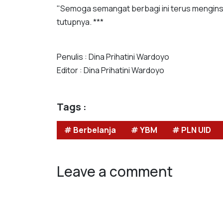
"Semoga semangat berbagi ini terus mengin
tutupnya. ***
Penulis : Dina Prihatini Wardoyo
Editor : Dina Prihatini Wardoyo
Tags :
# Berbelanja
# YBM
# PLN UID
Leave a comment