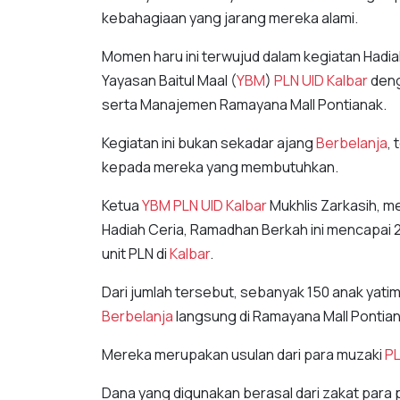
kebahagiaan yang jarang mereka alami.
Momen haru ini terwujud dalam kegiatan Hadi
Yayasan Baitul Maal (
YBM
)
PLN UID
Kalbar
deng
serta Manajemen Ramayana Mall Pontianak.
Kegiatan ini bukan sekadar ajang
Berbelanja
,
kepada mereka yang membutuhkan.
Ketua
YBM
PLN UID
Kalbar
Mukhlis Zarkasih, m
Hadiah Ceria, Ramadhan Berkah ini mencapai 2
unit PLN di
Kalbar
.
Dari jumlah tersebut, sebanyak 150 anak yat
Berbelanja
langsung di Ramayana Mall Pontia
Mereka merupakan usulan dari para muzaki
PL
Dana yang digunakan berasal dari zakat para