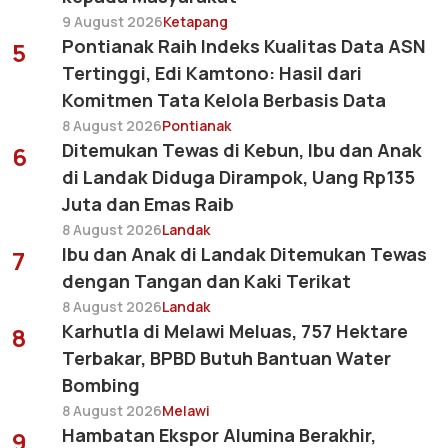
9 August 2026
Ketapang
Pontianak Raih Indeks Kualitas Data ASN
5
Tertinggi, Edi Kamtono: Hasil dari
Komitmen Tata Kelola Berbasis Data
8 August 2026
Pontianak
Ditemukan Tewas di Kebun, Ibu dan Anak
6
di Landak Diduga Dirampok, Uang Rp135
Juta dan Emas Raib
8 August 2026
Landak
Ibu dan Anak di Landak Ditemukan Tewas
7
dengan Tangan dan Kaki Terikat
8 August 2026
Landak
Karhutla di Melawi Meluas, 757 Hektare
8
Terbakar, BPBD Butuh Bantuan Water
Bombing
8 August 2026
Melawi
Hambatan Ekspor Alumina Berakhir,
9