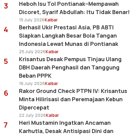
Heboh Isu Tol Pontianak–Mempawah
3
Dicoret, Syarif Abdullah: Itu Tidak Benar!
15 July 2026
Kalbar
Berhasil Ukir Prestasi Asia, PB ABTI
4
Siapkan Langkah Besar Bola Tangan
Indonesia Lewat Munas di Pontianak
25 July 2026
Kalbar
Krisantus Desak Pempus Tinjau Ulang
5
DBH Daerah Penghasil dan Tanggung
Beban PPPK
16 July 2026
Kalbar
Rakor Ground Check PTPN IV: Krisantus
6
Minta Hilirisasi dan Peremajaan Kebun
Dipercepat
22 July 2026
Kalbar
Heri Mustamin Ingatkan Ancaman
7
Karhutla, Desak Antisipasi Dini dan