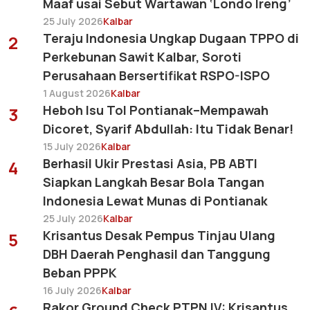
Maaf usai Sebut Wartawan ‘Londo Ireng’
25 July 2026
Kalbar
Teraju Indonesia Ungkap Dugaan TPPO di
2
Perkebunan Sawit Kalbar, Soroti
Perusahaan Bersertifikat RSPO-ISPO
1 August 2026
Kalbar
Heboh Isu Tol Pontianak–Mempawah
3
Dicoret, Syarif Abdullah: Itu Tidak Benar!
15 July 2026
Kalbar
Berhasil Ukir Prestasi Asia, PB ABTI
4
Siapkan Langkah Besar Bola Tangan
Indonesia Lewat Munas di Pontianak
25 July 2026
Kalbar
Krisantus Desak Pempus Tinjau Ulang
5
DBH Daerah Penghasil dan Tanggung
Beban PPPK
16 July 2026
Kalbar
Rakor Ground Check PTPN IV: Krisantus