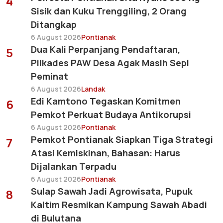
4
Sisik dan Kuku Trenggiling, 2 Orang
Ditangkap
6 August 2026
Pontianak
Dua Kali Perpanjang Pendaftaran,
5
Pilkades PAW Desa Agak Masih Sepi
Peminat
6 August 2026
Landak
Edi Kamtono Tegaskan Komitmen
6
Pemkot Perkuat Budaya Antikorupsi
6 August 2026
Pontianak
Pemkot Pontianak Siapkan Tiga Strategi
7
Atasi Kemiskinan, Bahasan: Harus
Dijalankan Terpadu
6 August 2026
Pontianak
Sulap Sawah Jadi Agrowisata, Pupuk
8
Kaltim Resmikan Kampung Sawah Abadi
di Bulutana