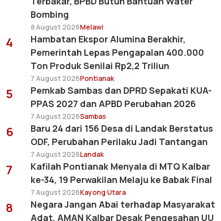
Terbakar, BPBD Butuh Bantuan Water
Bombing
8 August 2026
Melawi
Hambatan Ekspor Alumina Berakhir,
4
Pemerintah Lepas Pengapalan 400.000
Ton Produk Senilai Rp2,2 Triliun
7 August 2026
Pontianak
Pemkab Sambas dan DPRD Sepakati KUA-
5
PPAS 2027 dan APBD Perubahan 2026
7 August 2026
Sambas
Baru 24 dari 156 Desa di Landak Berstatus
6
ODF, Perubahan Perilaku Jadi Tantangan
7 August 2026
Landak
Kafilah Pontianak Menyala di MTQ Kalbar
7
ke-34, 19 Perwakilan Melaju ke Babak Final
7 August 2026
Kayong Utara
Negara Jangan Abai terhadap Masyarakat
8
Adat, AMAN Kalbar Desak Pengesahan UU