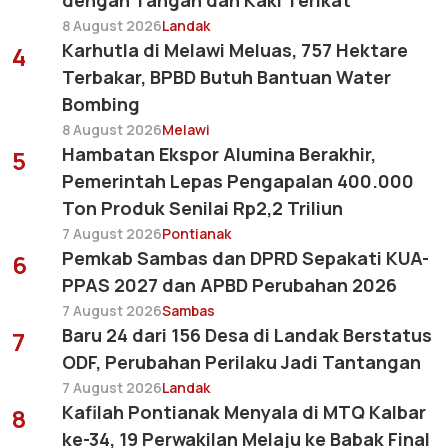
dengan Tangan dan Kaki Terikat
8 August 2026
Landak
Karhutla di Melawi Meluas, 757 Hektare
4
Terbakar, BPBD Butuh Bantuan Water
Bombing
8 August 2026
Melawi
Hambatan Ekspor Alumina Berakhir,
5
Pemerintah Lepas Pengapalan 400.000
Ton Produk Senilai Rp2,2 Triliun
7 August 2026
Pontianak
Pemkab Sambas dan DPRD Sepakati KUA-
6
PPAS 2027 dan APBD Perubahan 2026
7 August 2026
Sambas
Baru 24 dari 156 Desa di Landak Berstatus
7
ODF, Perubahan Perilaku Jadi Tantangan
7 August 2026
Landak
Kafilah Pontianak Menyala di MTQ Kalbar
8
ke-34, 19 Perwakilan Melaju ke Babak Final