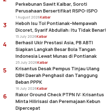
Perkebunan Sawit Kalbar, Soroti
Perusahaan Bersertifikat RSPO-ISPO
1 August 2026
Kalbar
Heboh Isu Tol Pontianak–Mempawah
3
Dicoret, Syarif Abdullah: Itu Tidak Benar!
15 July 2026
Kalbar
Berhasil Ukir Prestasi Asia, PB ABTI
4
Siapkan Langkah Besar Bola Tangan
Indonesia Lewat Munas di Pontianak
25 July 2026
Kalbar
Krisantus Desak Pempus Tinjau Ulang
5
DBH Daerah Penghasil dan Tanggung
Beban PPPK
16 July 2026
Kalbar
Rakor Ground Check PTPN IV: Krisantus
6
Minta Hilirisasi dan Peremajaan Kebun
Dipercepat