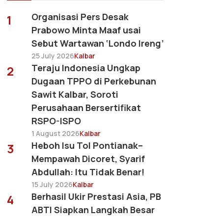
Organisasi Pers Desak
1
Prabowo Minta Maaf usai
Sebut Wartawan ‘Londo Ireng’
25 July 2026
Kalbar
Teraju Indonesia Ungkap
2
Dugaan TPPO di Perkebunan
Sawit Kalbar, Soroti
Perusahaan Bersertifikat
RSPO-ISPO
1 August 2026
Kalbar
Heboh Isu Tol Pontianak–
3
Mempawah Dicoret, Syarif
Abdullah: Itu Tidak Benar!
15 July 2026
Kalbar
Berhasil Ukir Prestasi Asia, PB
4
ABTI Siapkan Langkah Besar