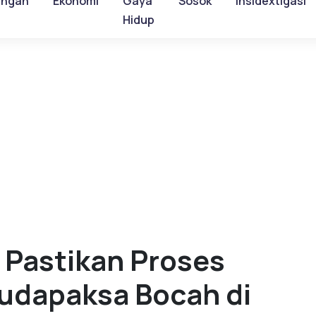
ungan
Ekonomi
Gaya
Sosok
Insidextigasi
Hidup
 Pastikan Proses
dapaksa Bocah di