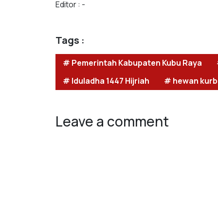
Editor : -
Tags :
# Pemerintah Kabupaten Kubu Raya
# Iduladha 1447 Hijriah
# hewan kur
Leave a comment