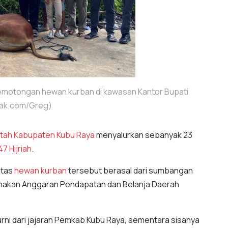
pemotongan hewan kurban di kawasan Kantor Bupati
anak.com/Greg)
tah Kabupaten Kubu Raya
menyalurkan sebanyak 23
7 Hijriah
.
itas
hewan kurban
tersebut berasal dari sumbangan
unakan Anggaran Pendapatan dan Belanja Daerah
urni dari jajaran Pemkab Kubu Raya, sementara sisanya