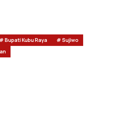
# Bupati Kubu Raya
# Sujiwo
ban