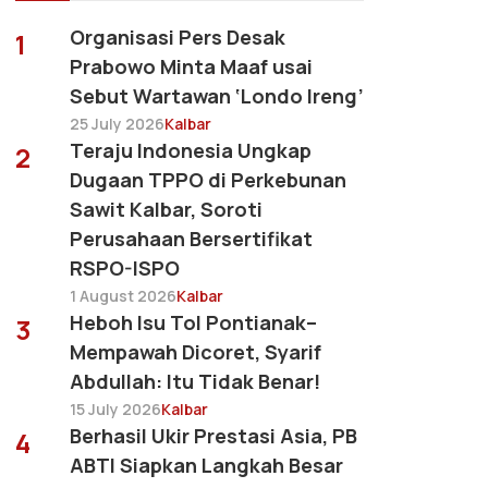
Organisasi Pers Desak
1
Prabowo Minta Maaf usai
Sebut Wartawan ‘Londo Ireng’
25 July 2026
Kalbar
Teraju Indonesia Ungkap
2
Dugaan TPPO di Perkebunan
Sawit Kalbar, Soroti
Perusahaan Bersertifikat
RSPO-ISPO
1 August 2026
Kalbar
Heboh Isu Tol Pontianak–
3
Mempawah Dicoret, Syarif
Abdullah: Itu Tidak Benar!
15 July 2026
Kalbar
Berhasil Ukir Prestasi Asia, PB
4
ABTI Siapkan Langkah Besar