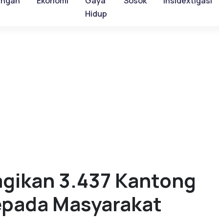
ungan
Ekonomi
Gaya
Sosok
Insidextigasi
Hidup
agikan 3.437 Kantong
epada Masyarakat