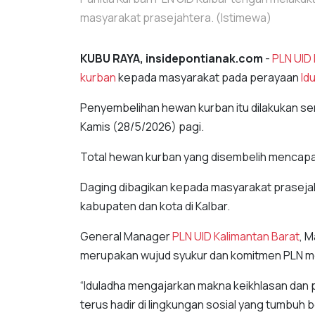
masyarakat prasejahtera. (Istimewa)
KUBU RAYA, insidepontianak.com
-
PLN UID 
kurban
kepada masyarakat pada perayaan
Id
Penyembelihan hewan kurban itu dilakukan sere
Kamis (28/5/2026) pagi.
Total hewan kurban yang disembelih mencapai
Daging dibagikan kepada masyarakat prasejaht
kabupaten dan kota di Kalbar.
General Manager
PLN UID Kalimantan Barat
, 
merupakan wujud syukur dan komitmen PLN me
“Iduladha mengajarkan makna keikhlasan dan pe
terus hadir di lingkungan sosial yang tumbu