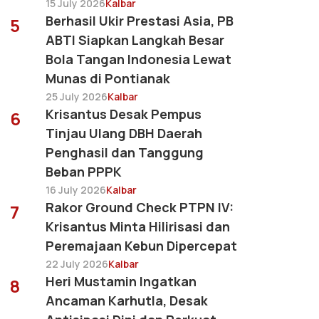
15 July 2026
Kalbar
Berhasil Ukir Prestasi Asia, PB
5
ABTI Siapkan Langkah Besar
Bola Tangan Indonesia Lewat
Munas di Pontianak
25 July 2026
Kalbar
Krisantus Desak Pempus
6
Tinjau Ulang DBH Daerah
Penghasil dan Tanggung
Beban PPPK
16 July 2026
Kalbar
Rakor Ground Check PTPN IV:
7
Krisantus Minta Hilirisasi dan
Peremajaan Kebun Dipercepat
22 July 2026
Kalbar
Heri Mustamin Ingatkan
8
Ancaman Karhutla, Desak