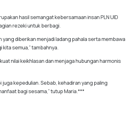
erupakan hasil semangat kebersamaan insan PLN UID
gian rezeki untuk berbagi.
 yang diberikan menjadi ladang pahala serta membawa
i kita semua,” tambahnya.
kuat nilai keikhlasan dan menjaga hubungan harmonis
pi juga kepedulian. Sebab, kehadiran yang paling
nfaat bagi sesama,” tutup Maria.***