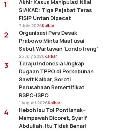
Akhir Kasus Manipulasi Nilai
1
SIAKAD: Tiga Pejabat Teras
FISIP Untan Dipecat
7 July 2026
Kalbar
Organisasi Pers Desak
2
Prabowo Minta Maaf usai
Sebut Wartawan ‘Londo Ireng’
25 July 2026
Kalbar
Teraju Indonesia Ungkap
3
Dugaan TPPO di Perkebunan
Sawit Kalbar, Soroti
Perusahaan Bersertifikat
RSPO-ISPO
1 August 2026
Kalbar
Heboh Isu Tol Pontianak–
4
Mempawah Dicoret, Syarif
Abdullah: Itu Tidak Benar!