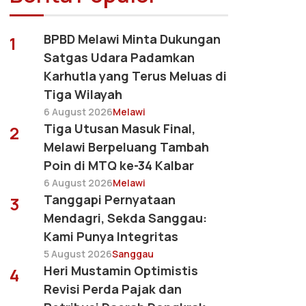
BPBD Melawi Minta Dukungan
1
Satgas Udara Padamkan
Karhutla yang Terus Meluas di
Tiga Wilayah
6 August 2026
Melawi
Tiga Utusan Masuk Final,
2
Melawi Berpeluang Tambah
Poin di MTQ ke-34 Kalbar
6 August 2026
Melawi
Tanggapi Pernyataan
3
Mendagri, Sekda Sanggau:
Kami Punya Integritas
5 August 2026
Sanggau
Heri Mustamin Optimistis
4
Revisi Perda Pajak dan