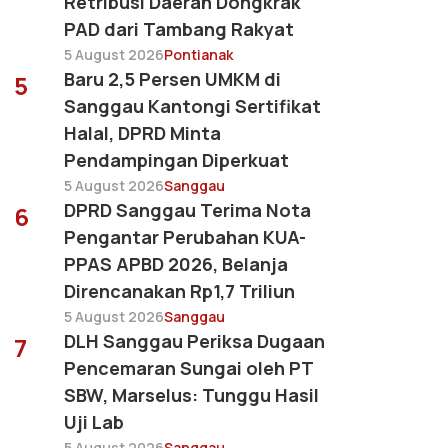
Retribusi Daerah Dongkrak
PAD dari Tambang Rakyat
5 August 2026
Pontianak
Baru 2,5 Persen UMKM di
5
Sanggau Kantongi Sertifikat
Halal, DPRD Minta
Pendampingan Diperkuat
5 August 2026
Sanggau
DPRD Sanggau Terima Nota
6
Pengantar Perubahan KUA-
PPAS APBD 2026, Belanja
Direncanakan Rp1,7 Triliun
5 August 2026
Sanggau
DLH Sanggau Periksa Dugaan
7
Pencemaran Sungai oleh PT
SBW, Marselus: Tunggu Hasil
Uji Lab
5 August 2026
Sanggau