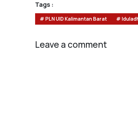
Tags :
# PLN UID Kalimantan Barat
# Iduladh
Leave a comment