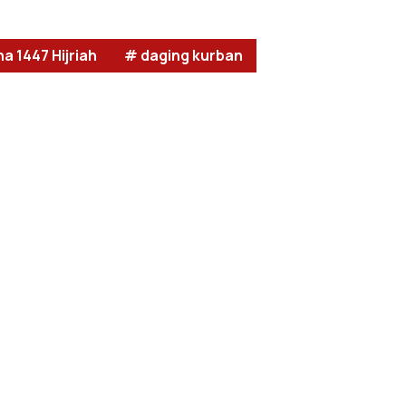
a 1447 Hijriah
# daging kurban