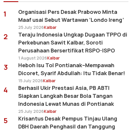
Organisasi Pers Desak Prabowo Minta
1
Maaf usai Sebut Wartawan ‘Londo Ireng’
25 July 2026
Kalbar
Teraju Indonesia Ungkap Dugaan TPPO di
2
Perkebunan Sawit Kalbar, Soroti
Perusahaan Bersertifikat RSPO-ISPO
1 August 2026
Kalbar
Heboh Isu Tol Pontianak–Mempawah
3
Dicoret, Syarif Abdullah: Itu Tidak Benar!
15 July 2026
Kalbar
Berhasil Ukir Prestasi Asia, PB ABTI
4
Siapkan Langkah Besar Bola Tangan
Indonesia Lewat Munas di Pontianak
25 July 2026
Kalbar
Krisantus Desak Pempus Tinjau Ulang
5
DBH Daerah Penghasil dan Tanggung