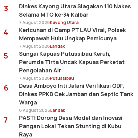
Dinkes Kayong Utara Siagakan 110 Nakes
3
Selama MTQ ke-34 Kalbar
7 August 2026
Kayong Utara
Kericuhan di Camp PT LAU Viral, Polsek
4
Mempawah Hulu Ungkap Pemicunya
7 August 2026
Landak
Sungai Kapuas Putussibau Keruh,
5
Perumda Tirta Uncak Kapuas Perketat
Pengolahan Air
7 August 2026
Putussibau
Desa Amboyo Inti Jalani Verifikasi ODF,
6
Dinkes PPKB Cek Jamban dan Septic Tank
Warga
6 August 2026
Landak
PASTI Dorong Desa Model dan Inovasi
7
Pangan Lokal Tekan Stunting di Kubu
Raya