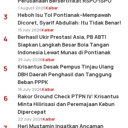
Perusahaan Bersertifikat RSPO-ISPO
1 August 2026
Kalbar
Heboh Isu Tol Pontianak–Mempawah
3
Dicoret, Syarif Abdullah: Itu Tidak Benar!
15 July 2026
Kalbar
Berhasil Ukir Prestasi Asia, PB ABTI
4
Siapkan Langkah Besar Bola Tangan
Indonesia Lewat Munas di Pontianak
25 July 2026
Kalbar
Krisantus Desak Pempus Tinjau Ulang
5
DBH Daerah Penghasil dan Tanggung
Beban PPPK
16 July 2026
Kalbar
Rakor Ground Check PTPN IV: Krisantus
6
Minta Hilirisasi dan Peremajaan Kebun
Dipercepat
22 July 2026
Kalbar
Heri Mustamin Ingatkan Ancaman
7