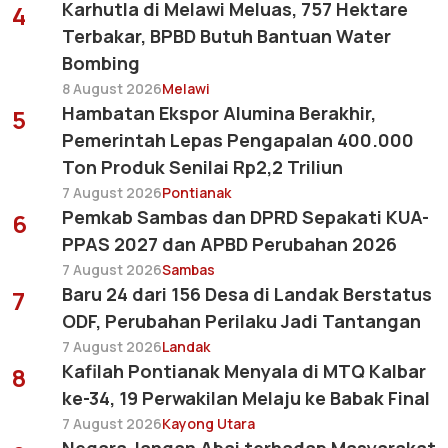
Karhutla di Melawi Meluas, 757 Hektare
4
Terbakar, BPBD Butuh Bantuan Water
Bombing
8 August 2026
Melawi
Hambatan Ekspor Alumina Berakhir,
5
Pemerintah Lepas Pengapalan 400.000
Ton Produk Senilai Rp2,2 Triliun
7 August 2026
Pontianak
Pemkab Sambas dan DPRD Sepakati KUA-
6
PPAS 2027 dan APBD Perubahan 2026
7 August 2026
Sambas
Baru 24 dari 156 Desa di Landak Berstatus
7
ODF, Perubahan Perilaku Jadi Tantangan
7 August 2026
Landak
Kafilah Pontianak Menyala di MTQ Kalbar
8
ke-34, 19 Perwakilan Melaju ke Babak Final
7 August 2026
Kayong Utara