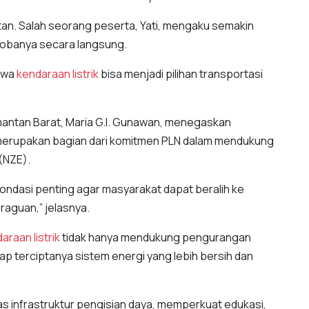
tan. Salah seorang peserta, Yati, mengaku semakin
obanya secara langsung.
ahwa
kendaraan listrik
bisa menjadi pilihan transportasi
mantan Barat, Maria G.I. Gunawan, menegaskan
erupakan bagian dari komitmen PLN dalam mendukung
(NZE).
ondasi penting agar masyarakat dapat beralih ke
aguan,” jelasnya.
araan listrik
tidak hanya mendukung pengurangan
dap terciptanya sistem energi yang lebih bersih dan
s infrastruktur pengisian daya, memperkuat edukasi,