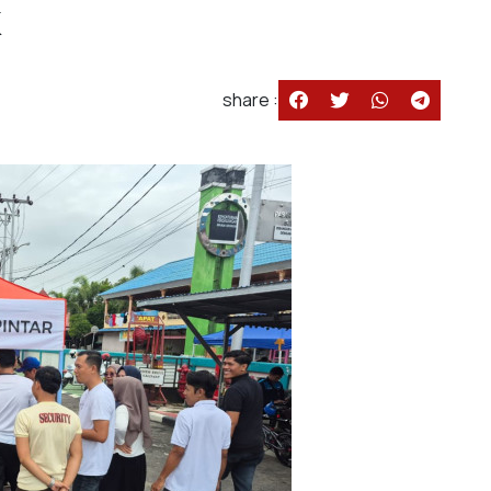
k
share :