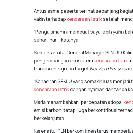
Antusiasme peserta terlihat sepanjang kegia
yakin terhadap
kendaraan listrik
setelah menc
“Pengalaman ini membuat saya lebih yakin b
sehari-hari,” katanya.
Sementara itu, General Manager PLN UID Kali
pengembangan ekosistem
kendaraan listrik
m
transisi energi dan target
Net Zero Emissions
“Kehadiran SPKLU yang semakin luas menjadi f
kendaraan listrik
dengan nyaman dan tanpa ker
Maria menambahkan, percepatan adopsi
kend
emisi karbon, tetapi juga berkontribusi terha
berkelanjutan.
Karena itu, PLN berkomitmen terus memperlua