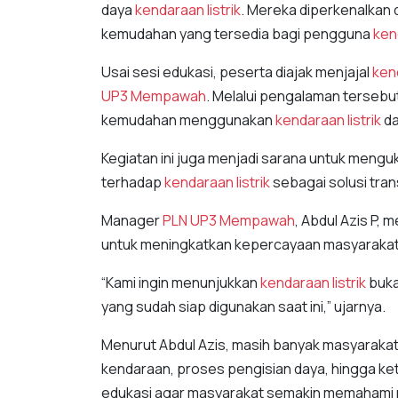
daya
kendaraan listrik
. Mereka diperkenalkan 
kemudahan yang tersedia bagi pengguna
kend
Usai sesi edukasi, peserta diajak menjajal
kend
UP3 Mempawah
. Melalui pengalaman terseb
kemudahan menggunakan
kendaraan listrik
da
Kegiatan ini juga menjadi sarana untuk meng
terhadap
kendaraan listrik
sebagai solusi tra
Manager
PLN UP3 Mempawah
, Abdul Azis P,
untuk meningkatkan kepercayaan masyaraka
“Kami ingin menunjukkan
kendaraan listrik
buka
yang sudah siap digunakan saat ini,” ujarnya.
Menurut Abdul Azis, masih banyak masyarakat 
kendaraan, proses pengisian daya, hingga ke
edukasi agar masyarakat semakin memahami