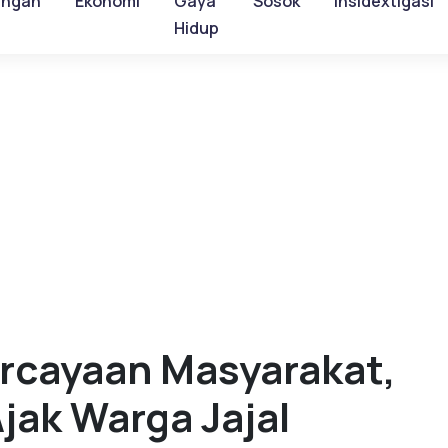
ungan
Ekonomi
Gaya
Sosok
Insidextigasi
Hidup
cayaan Masyarakat,
ak Warga Jajal