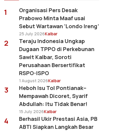
Organisasi Pers Desak
1
Prabowo Minta Maaf usai
Sebut Wartawan ‘Londo Ireng’
25 July 2026
Kalbar
Teraju Indonesia Ungkap
2
Dugaan TPPO di Perkebunan
Sawit Kalbar, Soroti
Perusahaan Bersertifikat
RSPO-ISPO
1 August 2026
Kalbar
Heboh Isu Tol Pontianak–
3
Mempawah Dicoret, Syarif
Abdullah: Itu Tidak Benar!
15 July 2026
Kalbar
Berhasil Ukir Prestasi Asia, PB
4
ABTI Siapkan Langkah Besar