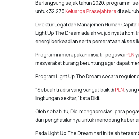
Berlangsung sejak tahun 2020, program ini se
untuk 32.275
Keluarga
Prasejahtera
di seluruh
Direktur Legal dan Manajemen Human Capital
Light Up The Dream adalah wujud nyata komit
energi berkeadilan serta pemerataan akses lis
Program ini merupakan inisiatif pegawai
PLN
y
masyarakat kurang beruntung agar dapat menya
Program Light Up The Dream secara reguler dij
"Sebuah tradisi yang sangat baik di
PLN
, yang 
lingkungan sekitar,” kata Didi.
Oleh sebab itu, Didi mengapresiasi para peg
dari penghasilannya untuk menopang keberla
Pada Light Up The Dream hari ini telah tersamb