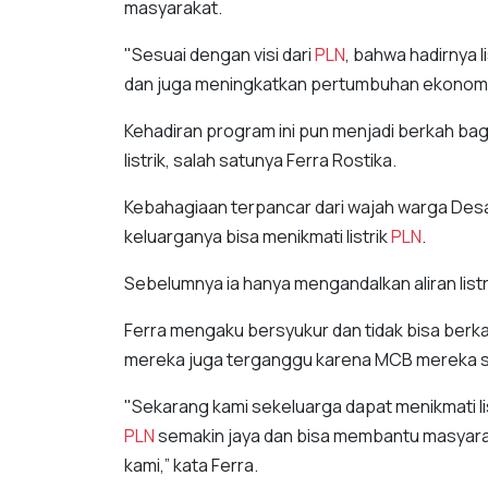
masyarakat.
"Sesuai dengan visi dari
PLN
, bahwa hadirnya l
dan juga meningkatkan pertumbuhan ekonomi,
Kehadiran program ini pun menjadi berkah ba
listrik, salah satunya Ferra Rostika.
Kebahagiaan terpancar dari wajah warga Desa 
keluarganya bisa menikmati listrik
PLN
.
Sebelumnya ia hanya mengandalkan aliran listr
Ferra mengaku bersyukur dan tidak bisa berk
mereka juga terganggu karena MCB mereka s
"Sekarang kami sekeluarga dapat menikmati lis
PLN
semakin jaya dan bisa membantu masyarak
kami,” kata Ferra.