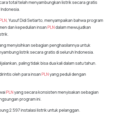
cara total telah menyambungkan listrik secara gratis
 Indonesia.
PLN
, Yusuf Didi Setiarto, menyampaikan bahwa program
men dan kepedulian insan
PLN
dalam mewujudkan
trik.
ang menyisihkan sebagian penghasilannya untuk
mbung listrik secara gratis di seluruh Indonesia.
alankan, paling tidak bisa dua kali dalam satu tahun.
dirintis oleh para insan
PLN
yang peduli dengan
awai
PLN
yang secara konsisten menyisakan sebagian
ngsungan program ini.
ung 2.597 instalasi listrik untuk pelanggan.