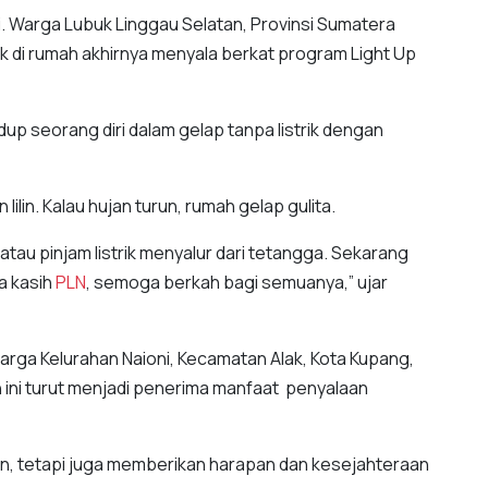
. Warga Lubuk Linggau Selatan, Provinsi Sumatera
rik di rumah akhirnya menyala berkat program Light Up
dup seorang diri dalam gelap tanpa listrik dengan
lilin. Kalau hujan turun, rumah gelap gulita.
 atau pinjam listrik menyalur dari tetangga. Sekarang
a kasih
PLN
, semoga berkah bagi semuanya,” ujar
 warga Kelurahan Naioni, Kecamatan Alak, Kota Kupang,
ni turut menjadi penerima manfaat penyalaan
gan, tetapi juga memberikan harapan dan kesejahteraan