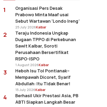
Organisasi Pers Desak
1
Prabowo Minta Maaf usai
Sebut Wartawan ‘Londo Ireng’
25 July 2026
Kalbar
Teraju Indonesia Ungkap
2
Dugaan TPPO di Perkebunan
Sawit Kalbar, Soroti
Perusahaan Bersertifikat
RSPO-ISPO
1 August 2026
Kalbar
Heboh Isu Tol Pontianak–
3
Mempawah Dicoret, Syarif
Abdullah: Itu Tidak Benar!
15 July 2026
Kalbar
Berhasil Ukir Prestasi Asia, PB
4
ABTI Siapkan Langkah Besar