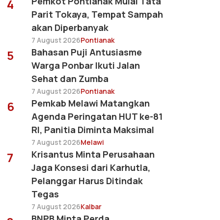
Pemkot Pontianak Mulai Tata
4
Parit Tokaya, Tempat Sampah
akan Diperbanyak
7 August 2026
Pontianak
Bahasan Puji Antusiasme
5
Warga Ponbar Ikuti Jalan
Sehat dan Zumba
7 August 2026
Pontianak
Pemkab Melawi Matangkan
6
Agenda Peringatan HUT ke-81
RI, Panitia Diminta Maksimal
7 August 2026
Melawi
Krisantus Minta Perusahaan
7
Jaga Konsesi dari Karhutla,
Pelanggar Harus Ditindak
Tegas
7 August 2026
Kalbar
BNPB Minta Perda