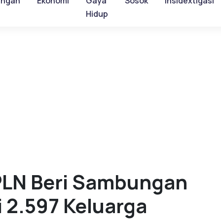
ungan
Ekonomi
Gaya
Sosok
Insidextigasi
Hidup
PLN Beri Sambungan
gi 2.597 Keluarga